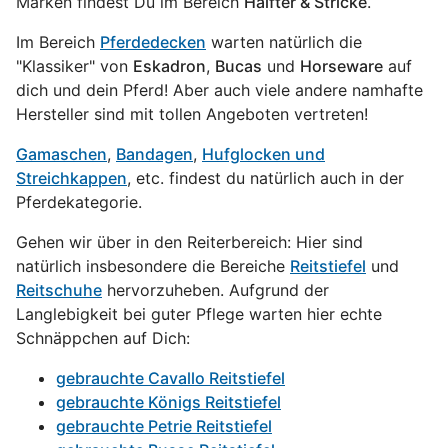
Marken findest Du im Bereich
Halfter & Stricke
.
Im Bereich
Pferdedecken
warten natürlich die
"Klassiker" von
Eskadron
,
Bucas
und
Horseware
auf
dich und dein Pferd! Aber auch viele andere namhafte
Hersteller sind mit tollen Angeboten vertreten!
Gamaschen
,
Bandagen
,
Hufglocken und
Streichkappen
, etc. findest du natürlich auch in der
Pferdekategorie.
Gehen wir über in den Reiterbereich: Hier sind
natürlich insbesondere die Bereiche
Reitstiefel
und
Reitschuhe
hervorzuheben. Aufgrund der
Langlebigkeit bei guter Pflege warten hier echte
Schnäppchen auf Dich:
gebrauchte Cavallo Reitstiefel
gebrauchte Königs Reitstiefel
gebrauchte Petrie Reitstiefel