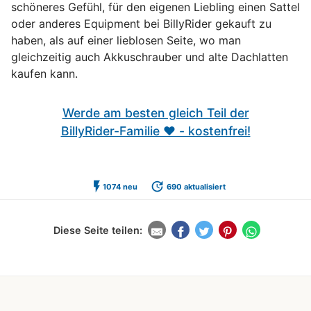
schöneres Gefühl, für den eigenen Liebling einen Sattel
oder anderes Equipment bei BillyRider gekauft zu
haben, als auf einer lieblosen Seite, wo man
gleichzeitig auch Akkuschrauber und alte Dachlatten
kaufen kann.
Werde am besten gleich Teil der
BillyRider-Familie ❤️ - kostenfrei!
flash_on
update
1074 neu
690 aktualisiert
Diese Seite teilen: