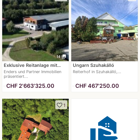
photo_library
14
Exklusive Reitanlage mit…
Ungarn Szuhakálló
Enders und Partner Immobilien
Reiterhof in Szuhakálló,...
präsentiert...
≈
CHF 2'663'325.00
≈
CHF 467'250.00
favorite_border
1
real_estate_agent