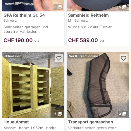
photo_library
photo_library
6
5
GPA Reithelm Gr. 54
Samshield Reithelm
Schwarz
M
Schwarz
Sehr selten getragen und
Wurde nur 2x auf Turnier...
sturzfrei Hat leider...
CHF
190.00
CHF
589.00
VB
VB
aktualisiert
Vor Kurzem online
favorite_border
favorite_border
photo_library
photo_library
6
3
Heuautomat
Transport gamaschen
Masse: -höhe: 1.962m -breite:
Verkaufe selten gebrauchte