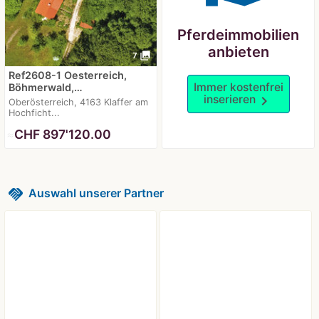
Pferdeimmobilien
anbieten
photo_library
7
Ref2608-1 Oesterreich,
Immer kostenfrei
Böhmerwald,…
inserieren
chevron_right
Oberösterreich, 4163 Klaffer am
Hochficht...
≈
CHF 897'120.00
handshake
Auswahl unserer Partner