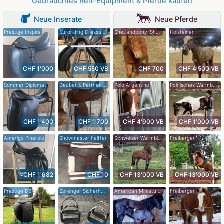
Gebrauchtes Reit-Equipment & Pferde kaufen
Neue Inserate
Neue Pferde
Prestige Inspire
Euroriding Dressursattel
Shetlandpony (Shetty)
Holsteiner
CHF 1'000
CHF 550 VB
CHF 700
CHF 4'500 VB
Sommer Diplomat
Deuber & Partner Startrekk
Polo Argentino
Polnisches Warmblut (Wielkopolski)
CHF 1'400
CHF 1'700
CHF 4'900 VB
CHF 1'000 VB
Amerigo Pinerolo
Showmaster halfter
Schweizer Warmblut
Freiberger
≈CHF 1'682
CHF 10
CHF 13'000 VB
CHF 13'000 VB
Prestige D2
Sprenger Sicherheitssteigbügel
American Miniature Horse
Freiberger