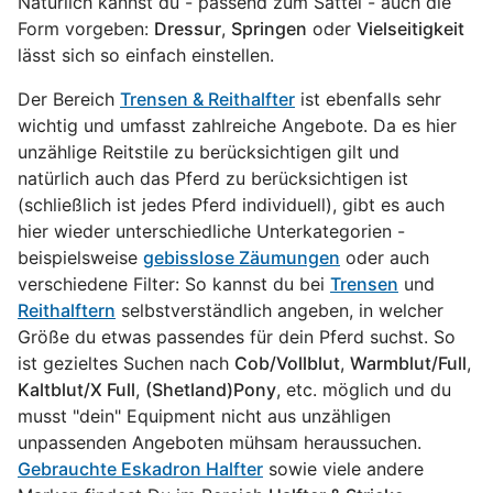
Natürlich kannst du - passend zum Sattel - auch die
Form vorgeben:
Dressur
,
Springen
oder
Vielseitigkeit
lässt sich so einfach einstellen.
Der Bereich
Trensen & Reithalfter
ist ebenfalls sehr
wichtig und umfasst zahlreiche Angebote. Da es hier
unzählige Reitstile zu berücksichtigen gilt und
natürlich auch das Pferd zu berücksichtigen ist
(schließlich ist jedes Pferd individuell), gibt es auch
hier wieder unterschiedliche Unterkategorien -
beispielsweise
gebisslose Zäumungen
oder auch
verschiedene Filter: So kannst du bei
Trensen
und
Reithalftern
selbstverständlich angeben, in welcher
Größe du etwas passendes für dein Pferd suchst. So
ist gezieltes Suchen nach
Cob/Vollblut
,
Warmblut/Full
,
Kaltblut/X Full
,
(Shetland)Pony
, etc. möglich und du
musst "dein" Equipment nicht aus unzähligen
unpassenden Angeboten mühsam heraussuchen.
Gebrauchte Eskadron Halfter
sowie viele andere