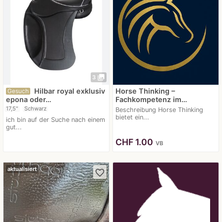
photo_library
3
Hilbar royal exklusiv
Horse Thinking –
Gesuch
epona oder…
Fachkompetenz im…
17,5"
Schwarz
Beschreibung Horse Thinking
bietet ein...
ich bin auf der Suche nach einem
gut...
CHF
1.00
VB
aktualisiert
favorite_border