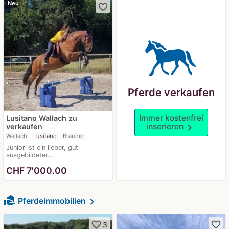
Neu
favorite_border
Pferde verkaufen
Immer kostenfrei
Lusitano Wallach zu
inserieren
chevron_right
verkaufen
Wallach
Lusitano
Brauner
Junior ist ein lieber, gut
ausgebildeter...
CHF
7'000.00
real_estate_agent
chevron_right
Pferdeimmobilien
favorite_border
favorite_border
3