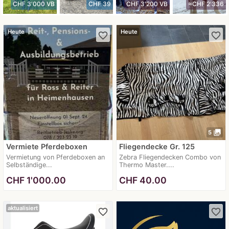
CHF 3'000 VB
CHF 39
CHF 3'200 VB
≈CHF 2'336
Heute
Heute
favorite_border
favorite_border
photo_library
5
Vermiete Pferdeboxen
Fliegendecke Gr. 125
Vermietung von Pferdeboxen an
Zebra Fliegendecken Combo von
Selbständige...
Thermo Master....
CHF
1'000.00
CHF
40.00
aktualisiert
favorite_border
favorite_border