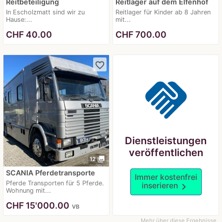
Reitbeteiligung
Reitlager auf dem Elfenhof
In Escholzmatt sind wir zu
Reitlager für Kinder ab 8 Jahren
Hause:...
mit...
CHF
40.00
CHF
700.00
favorite_border
handshake
Dienstleistungen
veröffentlichen
photo_library
12
SCANIA Pferdetransporte
Immer kostenfrei
Pferde Transporten für 5 Pferde.
inserieren
chevron_right
Wohnung mit...
CHF
15'000.00
VB
Mehr über diese Ergebnisse