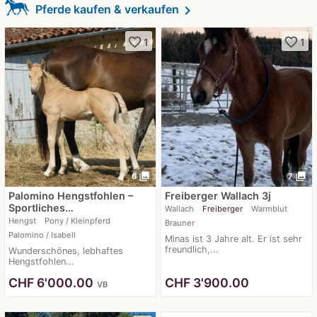
chevron_right
Pferde kaufen & verkaufen
favorite_border
favorite_border
1
1
photo_library
photo_library
6
7
Palomino Hengstfohlen –
Freiberger Wallach 3j
Sportliches…
Wallach
Freiberger
Warmblut
Hengst
Pony / Kleinpferd
Brauner
Palomino / Isabell
Minas ist 3 Jahre alt. Er ist sehr
freundlich,...
Wunderschönes, lebhaftes
Hengstfohlen...
CHF
6'000.00
CHF
3'900.00
VB