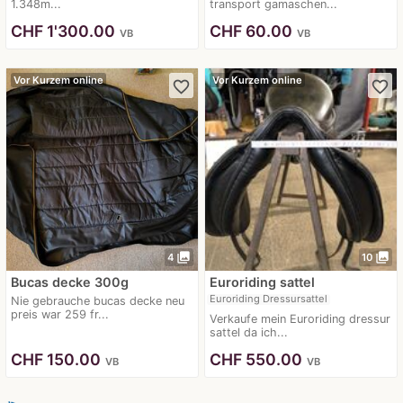
1.348m...
transport gamaschen...
CHF
1'300.00
CHF
60.00
VB
VB
Vor Kurzem online
Vor Kurzem online
favorite_border
favorite_border
photo_library
photo_library
4
10
Bucas decke 300g
Euroriding sattel
Euroriding Dressursattel
Nie gebrauche bucas decke neu
preis war 259 fr...
Verkaufe mein Euroriding dressur
sattel da ich...
CHF
150.00
CHF
550.00
VB
VB