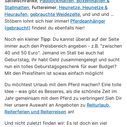
Sattelschränke
,
Paddockmatten, Boxenmatten &
Stallmatten
,
Futtereimer
,
Heunetze, Heunetze &
Heuraufen
,
gebrauchte Weidezelte
, und und und ...
Stöbern lohnt sich hier immer!
Pferdeanhänger
(gebraucht)
findest du ebenfalls hier!
Noch ein kleiner
Tipp
: Du kannst überall auf der Seite
immer auch den Preisbereich angeben - z.B. "zwischen
40 und 50 Euro". Jemand im Stall bei euch hat
Geburtstag, ihr habt Geld zusammengelegt und sucht
nun ein tolles Geburstagsgeschenk für euer Budget?
Mit den Preisfiltern ist sowas einfach möglich!
Du möchtest Urlaub mit dem Pferd machen? Eine tolle
Idee - was gibt es Besseres, als die schönste Zeit im
Jahr gemeinsam mit dem Pferd zu verbringen! Sieh Dir
hier unsere Auswahl an Angeboten zu
Reiturlaub,
Reiterferien und Reiterreisen
an!
Und nicht zuletzt finden wir: Es ist doch ein viel