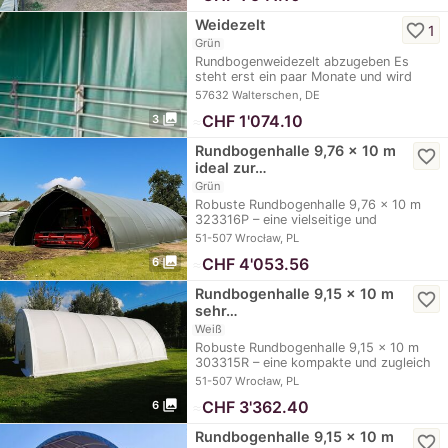
Weidezelt
favorite_border
1
Grün
Rundbogenweidezelt abzugeben Es
steht erst ein paar Monate und wird
nicht mehr…
57632 Walterschen, DE
photo_library
≈
CHF 1'074.10
3
Rundbogenhalle 9,76 x 10 m
favorite_border
ideal zur…
Grün
Robuste Rundbogenhalle 9,76 x 10 m
323316P – eine vielseitige und
langlebige Lösung…
51-507 Wrocław, PL
photo_library
≈
CHF 4'053.56
6
Rundbogenhalle 9,15 x 10 m
favorite_border
sehr…
Weiß
Robuste Rundbogenhalle 9,15 x 10 m
303315R – eine kompakte und zugleich
sehr…
51-507 Wrocław, PL
photo_library
≈
CHF 3'362.40
6
Rundbogenhalle 9,15 x 10 m
favorite_border