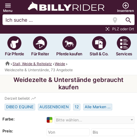
menu
add_circle_outline
Menu
Inserieren
location_on
search
PLZ oder Ort
center_focus_strong
Für Pferde
Für Reiter
Pferde kaufen
Stall & Co.
Services
home
Stall, Weide & Reitplatz
Weide
Weidezelte & Unterstände, 73 Angebote
Weidezelte & Unterstände gebraucht
kaufen
trending_up
Derzeit beliebt
DIBEO EQUINE
AUSSENBOXEN
12
Alle Marken …
Farbe:
Bitte wählen...
Preis: