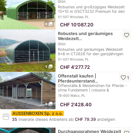
Grün
Robustes und großzügiges Weidezelt
10x10 m GSCT3232 Premium für den
ganzjährigen…
51-507 Wrocław, PL
photo_library
≈
CHF 10'087.20
9
Robustes und geräumiges
favorite_border
Weidezelt…
Grün
Robustes und geräumiges Weidezelt
8x8 m CT2626 für den ganzjährigen
Einsatz auf…
51-507 Wrocław, PL
photo_library
≈
CHF 4'277.72
5
Offenstall kaufen |
favorite_border
1
Pferdeunterstand…
Offenställe & Weidehütten für Pferde -
ohne Fundament | robuste &
wetterfeste…
78-600 Wałcz, PL
photo_library
≈
CHF 2'428.40
9
AUSSENBOXEN Sp. z o.o.
storefront
35
Inserate dieses Anbieters ab
CHF 79.39
anzeigen
Durchgangsrahmen Weidezelt