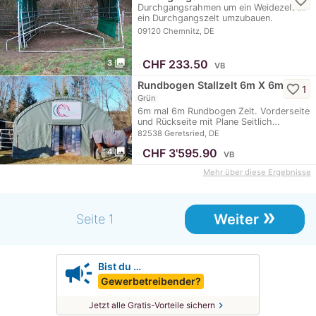
favorite_border
Durchgangsrahmen um ein Weidezelt in
ein Durchgangszelt umzubauen.
Geeignet für ein…
09120 Chemnitz, DE
photo_library
≈
CHF 233.50
3
VB
Rundbogen Stallzelt 6m X 6m
favorite_border
1
Grün
6m mal 6m Rundbogen Zelt. Vorderseite
und Rückseite mit Plane Seitlich…
82538 Geretsried, DE
photo_library
≈
CHF 3'595.90
4
VB
Mehr über diese Ergebnisse
»
Weiter
Seite 1
campaign
Bist du …
Gewerbetreibender?
chevron_right
Jetzt alle Gratis-Vorteile sichern