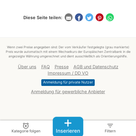
Diese Seite teilen:
Wenn zwei Preise angegeben sind: Der vom Verkäufer festgelegte (grau markierte)
Preis wurde automatisch mit einem Wechselkurs der Europäischen Zentralbank in die
angezeigte Währung umgerechnet und dient ausschließlich als Orientierungshilfe.
Über uns
FAQ
Presse
AGB und Datenschutz
Impressum / DD VO
Anmeldung für private Nutzer
Anmeldung für gewerbliche Anbieter
+
alarm_add
filter_list
Inserieren
Kategorie folgen
Filtern