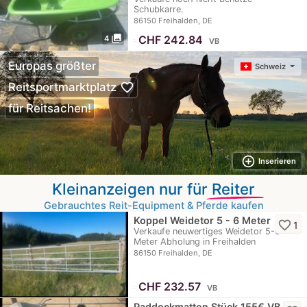
Schubkarre.
86150 Freihalden, DE
photo_library
≈
CHF 242.84
4
VB
Europas größter
Schweiz
favorite_border
Reitsportmarktplatz
für Reitsachen!
add_circle_outline
Inserieren
Kleinanzeigen nur für
Reiter
Gebrauchtes Reit-Equipment & Pferde kaufen
Koppel Weidetor 5 - 6 Meter
favorite_border
1
Verkaufe neuwertiges Weidetor 5-6
Meter Abholung in Freihalden
86150 Freihalden, DE
≈
CHF 232.57
VB
Paddockmatten Stück 155€ VB