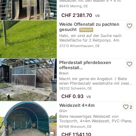
Weidezelt mit den Maßen 4 × 4 m.
Marke…
86415 Mering, DE
photo_library
≈
CHF 2'381.70
8
VB
Weide Offenstall zu pachten
favorite_border
gesucht
Gesuch
Hallo, wir sind auf der Suche nach
Weidefläche für 2 Reitponys. Am
liebsten zum…
37213 Witzenhausen, DE
Pferdestall pferdeboxen
favorite_border
offenstall…
Braun
Macht mir gerne ein Angebot :) Biete
einen Pferdestall/ weidehütte mit zwei…
58332 Schwelm, DE
≈
CHF 0.93
VB
Weidezelt 4x4m
favorite_border
2
Grün
Biete neuwertiges Weidezelt von
Toolporth, 4x4m Weidezelt, PVC-Plane,
dunkelgrün,…
69168 Wiesloch, DE
photo_library
≈
CHF 1'541.10
8