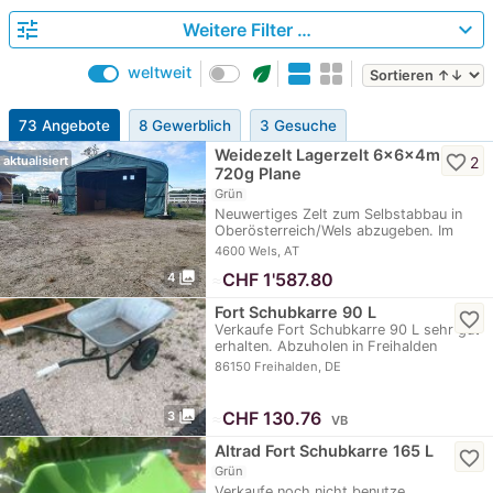
tune
expand_more
Weitere Filter …
eco
weltweit
73 Angebote
8 Gewerblich
3 Gesuche
Weidezelt Lagerzelt 6x6x4m
favorite_border
2
aktualisiert
720g Plane
Grün
Neuwertiges Zelt zum Selbstabbau in
Oberösterreich/Wels abzugeben. Im
Preis sind der…
4600 Wels, AT
photo_library
≈
CHF 1'587.80
4
Fort Schubkarre 90 L
favorite_border
Verkaufe Fort Schubkarre 90 L sehr gut
erhalten. Abzuholen in Freihalden
Nähe…
86150 Freihalden, DE
photo_library
≈
CHF 130.76
3
VB
Altrad Fort Schubkarre 165 L
favorite_border
Grün
Verkaufe noch nicht benutze