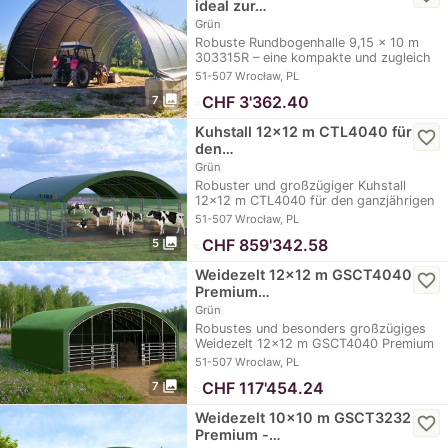
ideal zur…
Grün
Robuste Rundbogenhalle 9,15 x 10 m
303315R – eine kompakte und zugleich
sehr…
51-507 Wrocław, PL
photo_library
≈
CHF 3'362.40
7
Kuhstall 12x12 m CTL4040 für
favorite_border
den…
Grün
Robuster und großzügiger Kuhstall
12x12 m CTL4040 für den ganzjährigen
Einsatz auf…
51-507 Wrocław, PL
photo_library
≈
CHF 859'342.58
5
Weidezelt 12x12 m GSCT4040
favorite_border
Premium…
Grün
Robustes und besonders großzügiges
Weidezelt 12x12 m GSCT4040 Premium
für den…
51-507 Wrocław, PL
photo_library
≈
CHF 117'454.24
7
Weidezelt 10x10 m GSCT3232
favorite_border
Premium -…