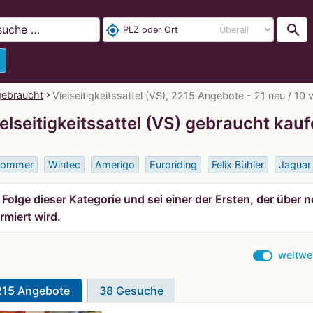
search
my_location
gebraucht
Vielseitigkeitssattel (VS), 2215 Angebote - 21 neu / 10 
elseitigkeitssattel (VS) gebraucht kau
ommer
Wintec
Amerigo
Euroriding
Felix Bühler
Jaguar
Folge dieser Kategorie und sei einer der Ersten, der über
rmiert wird.
weltwe
215 Angebote
38 Gesuche