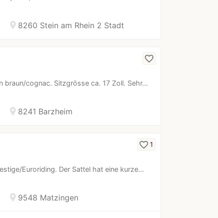
location_on
8260 Stein am Rhein 2 Stadt
favorite_border
n braun/cognac. Sitzgrösse ca. 17 Zoll. Sehr…
location_on
8241 Barzheim
favorite_border
1
tige/Euroriding. Der Sattel hat eine kurze…
location_on
9548 Matzingen