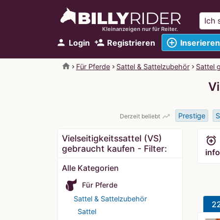
Kleinanzeigen nur für Reiter.
add_circle_outline
person
person_add
Login
Registrieren
Inserieren
home
Für Pferde
Sattel & Sattelzubehör
Sattel 
Vi
Prestige
S
trending_up
Derzeit beliebt
Vielseitigkeitssattel (VS)
alarm_add
gebraucht kaufen - Filter:
info
Alle Kategorien
Für Pferde
Sattel & Sattelzubehör
2
Sattel