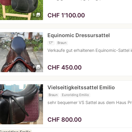
CHF
1'100.00
photo_library
5
Equinomic Dressursattel
17"
Braun
Verkaufe gut erhaltenen Equinomic-Sattel i
CHF
450.00
photo_library
9
Vielseitigkeitssattel Emilio
Braun
Euroriding Emilio
sehr bequemer VS Sattel aus dem Haus Pres
CHF
800.00