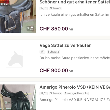
Schöner und gut erhaltener Satte
alisiert
17,5"
Schwarz
Ich verkaufe einen gut erhaltenen Sattel im
CHF
850.00
photo_library
5
VB
Vega Sattel zu verkaufen
17"
Schwarz
Da ich meine Stute pensioniert habe möcht
CHF
900.00
VB
Amerigo Pinerolo VSD (KEIN VE
17,5"
Schwarz
Amerigo Pinerolo
Amerigo Pinerolo VSD (KEIN VEGA) 17,5 Zoll