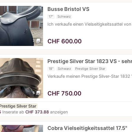
Busse Bristol VS
17"
Schwarz
Ich verkaufe einen Vielseitigkeitssattel vo
CHF
600.00
photo_library
7
Prestige Silver Star 1823 VS - seh
18"
Schwarz
Prestige Silver Star
Verkaufe meinen Prestige Silver-Star 1832 V
CHF
750.00
photo_library
5
Prestige Silver Star
5
Inserate ab
CHF 373.88
anzeigen
Cobra Vielseitigkeitssattel 17.5"