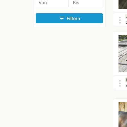
filter_list
more_vert
Filtern
more_vert