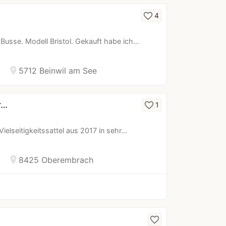
favorite_border
4
n Busse. Modell Bristol. Gekauft habe ich…
location_on
5712 Beinwil am See
r…
favorite_border
1
ielseitigkeitssattel aus 2017 in sehr…
location_on
8425 Oberembrach
favorite_border