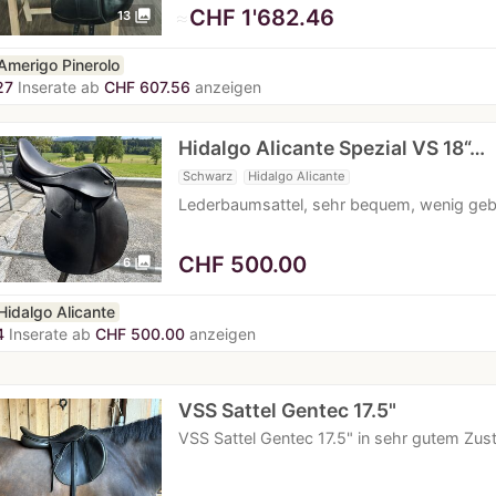
≈
CHF 1'682.46
photo_library
13
Amerigo Pinerolo
27
Inserate ab
CHF 607.56
anzeigen
Hidalgo Alicante Spezial VS 18“…
Schwarz
Hidalgo Alicante
Lederbaumsattel, sehr bequem, wenig gebr
CHF
500.00
photo_library
6
Hidalgo Alicante
4
Inserate ab
CHF 500.00
anzeigen
VSS Sattel Gentec 17.5"
VSS Sattel Gentec 17.5" in sehr gutem Zus