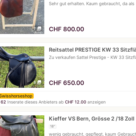
Sehr gut erhalten. Kaum gebraucht, da al
CHF
800.00
photo_library
7
Reitsattel PRESTIGE KW 33 Sitzfl
Zu verkaufen Sattel Prestige - KW 33 Sitzf
CHF
650.00
photo_library
6
Swisshorseshop
162
Inserate dieses Anbieters ab
CHF 12.00
anzeigen
Kieffer VS Bern, Grösse 2 /18 Zoll
18"
wenig gebraucht, gepflegt, kaum Gebrauchs