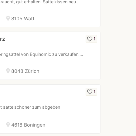
ebraucht, gut erhalten. Sattelkissen neu…
location_on
8105 Watt
rz
favorite_border
1
Springsattel von Equinomic zu verkaufen.…
location_on
8048 Zürich
favorite_border
1
mit sattelschoner zum abgeben
location_on
4618 Boningen