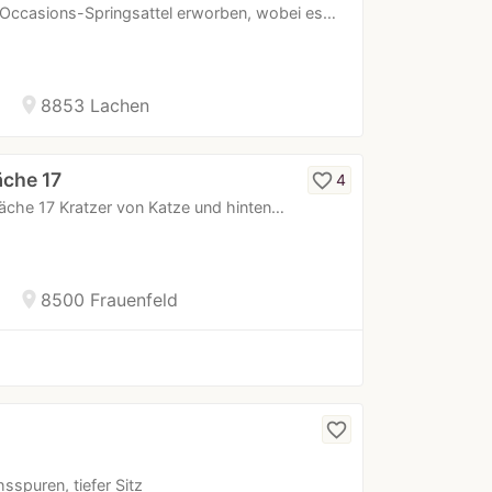
s Occasions-Springsattel erworben, wobei es…
location_on
8853 Lachen
äche 17
favorite_border
4
läche 17 Kratzer von Katze und hinten…
location_on
8500 Frauenfeld
favorite_border
spuren, tiefer Sitz