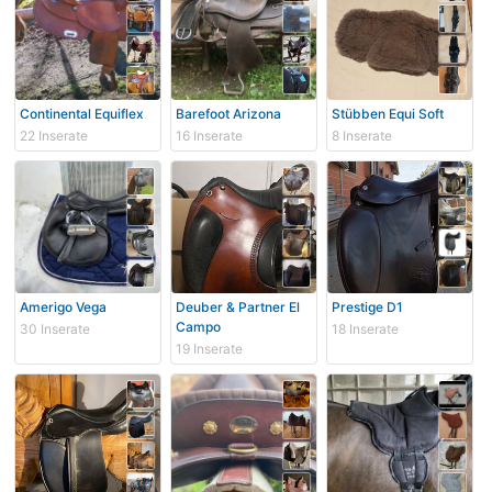
Continental Equiflex
Barefoot Arizona
Stübben Equi Soft
22 Inserate
16 Inserate
8 Inserate
Amerigo Vega
Deuber & Partner El
Prestige D1
Campo
30 Inserate
18 Inserate
19 Inserate