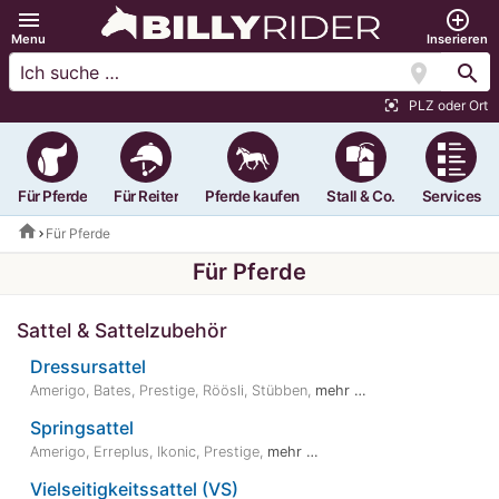
menu
add_circle_outline
Menu
Inserieren
location_on
search
PLZ oder Ort
center_focus_strong
Für Pferde
Für Reiter
Pferde kaufen
Stall & Co.
Services
home
Für Pferde
Für Pferde
Sattel & Sattelzubehör
Dressursattel
Amerigo
,
Bates
,
Prestige
,
Röösli
,
Stübben
,
mehr …
Springsattel
Amerigo
,
Erreplus
,
Ikonic
,
Prestige
,
mehr …
Vielseitigkeitssattel (VS)