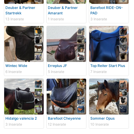
Deuber & Partner
Deuber & Partner
Barefoot RIDE-ON-
Startrekk
Amarant
PAD
13 Inserate
1 Inserate
3 Inserate
Wintec Wide
Erreplus JF
Top Reiter Start Plus
6 Inserate
5 Inserate
7 Inserate
Hidalgo valencia 2
Barefoot Cheyenne
Sommer Opus
3 Inserate
12 Inserate
10 Inserate