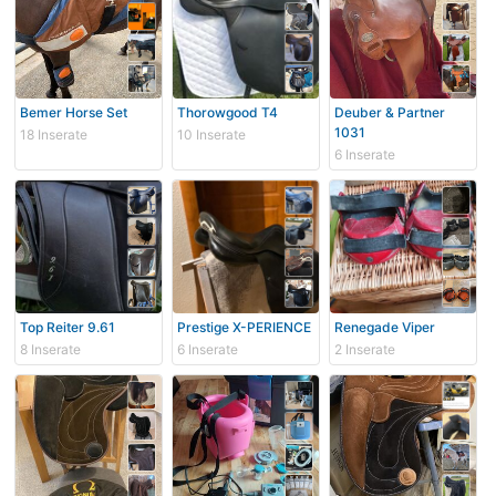
Bemer Horse Set
Thorowgood T4
Deuber & Partner
1031
18 Inserate
10 Inserate
6 Inserate
Top Reiter 9.61
Prestige X-PERIENCE
Renegade Viper
8 Inserate
6 Inserate
2 Inserate