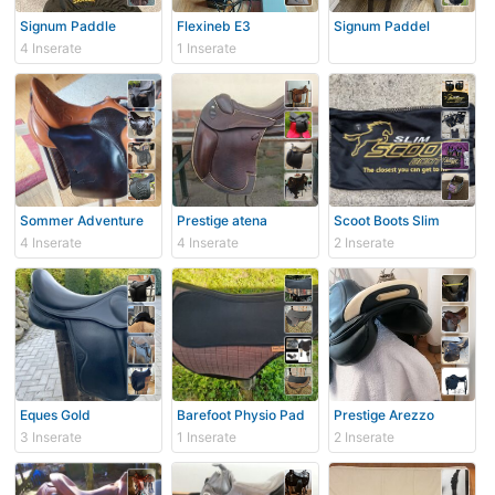
Signum Paddle
Flexineb E3
Signum Paddel
4 Inserate
1 Inserate
Sommer Adventure
Prestige atena
Scoot Boots Slim
4 Inserate
4 Inserate
2 Inserate
Eques Gold
Barefoot Physio Pad
Prestige Arezzo
3 Inserate
1 Inserate
2 Inserate