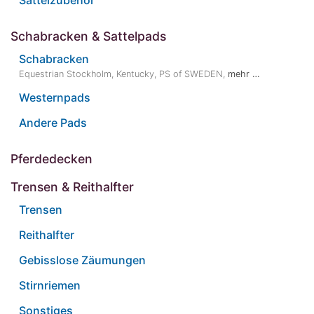
Sattelzubehör
Schabracken & Sattelpads
Schabracken
Equestrian Stockholm
,
Kentucky
,
PS of SWEDEN
,
mehr …
Westernpads
Andere Pads
Pferdedecken
Trensen & Reithalfter
Trensen
Reithalfter
Gebisslose Zäumungen
Stirnriemen
Sonstiges