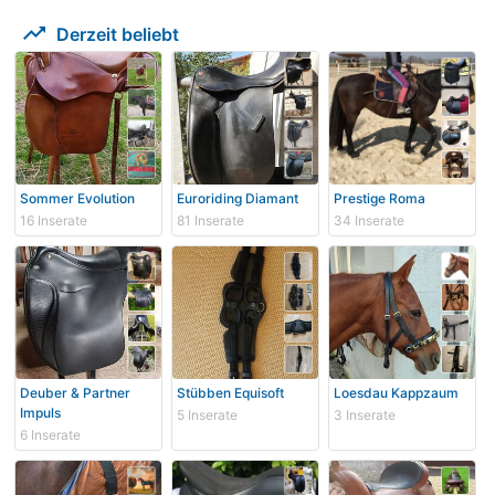
trending_up
Derzeit beliebt
Sommer Evolution
Euroriding Diamant
Prestige Roma
16 Inserate
81 Inserate
34 Inserate
Deuber & Partner
Stübben Equisoft
Loesdau Kappzaum
Impuls
5 Inserate
3 Inserate
6 Inserate