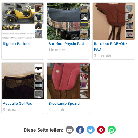
Signum Paddel
Barefoot Physio Pad
Barefoot RIDE-ON-
PAD
1 Inserate
3 Inserate
Acavallo Gel Pad
Brockamp Spezial
8 Inserate
5 Inserate
Diese Seite teilen: