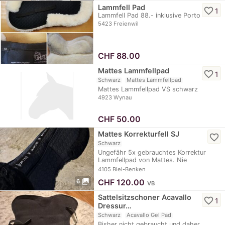
Lammfell Pad
favorite_border
1
Lammfell Pad 88.- inklusive Porto
5423 Freienwil
CHF
88.00
Mattes Lammfellpad
favorite_border
1
Schwarz
Mattes Lammfellpad
Mattes Lammfellpad VS schwarz
4923 Wynau
CHF
50.00
Mattes Korrekturfell SJ
favorite_border
Schwarz
Ungefähr 5x gebrauchtes Korrektur
Lammfellpad von Mattes. Nie
gewaschen, da nicht…
4105 Biel-Benken
photo_library
CHF
120.00
6
VB
Sattelsitzschoner Acavallo
favorite_border
1
Dressur…
Schwarz
Acavallo Gel Pad
Bisher nicht gebraucht und daher