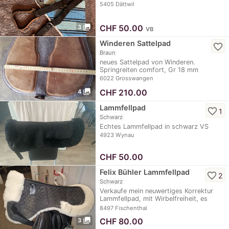
habe.…
5405 Dättwil
photo_library
CHF
50.00
3
VB
Winderen Sattelpad
favorite_border
Braun
neues Sattelpad von Winderen.
Springreiten comfort, Gr 18 mm
6022 Grosswangen
photo_library
CHF
210.00
4
Lammfellpad
favorite_border
1
Schwarz
Echtes Lammfellpad in schwarz VS
4923 Wynau
CHF
50.00
Felix Bühler Lammfellpad
favorite_border
2
Schwarz
Verkaufe mein neuwertiges Korrektur
Lammfellpad, mit Wirbelfreiheit, es
hat…
8497 Fischenthal
photo_library
CHF
80.00
3