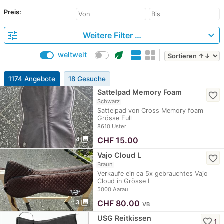
Preis:
tune
expand_more
Weitere Filter …
eco
weltweit
1174 Angebote
18 Gesuche
Sattelpad Memory Foam
favorite_border
Schwarz
Sattelpad von Cross Memory foam
Grösse Full
8610 Uster
photo_library
CHF
15.00
4
Vajo Cloud L
favorite_border
Braun
Verkaufe ein ca 5x gebrauchtes Vajo
Cloud in Grösse L
5000 Aarau
photo_library
CHF
80.00
3
VB
USG Reitkissen
favorite_border
1