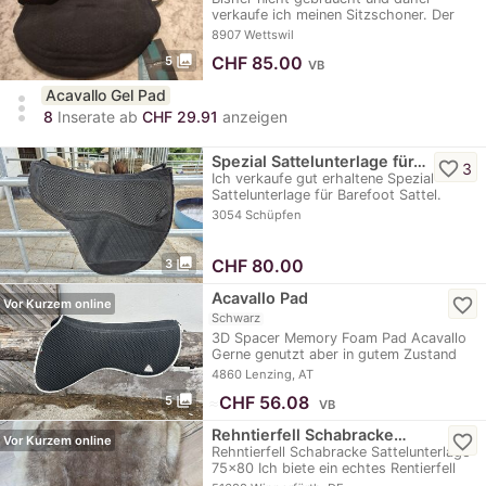
verkaufe ich meinen Sitzschoner. Der
Gel Pad, Dri…
8907 Wettswil
photo_library
CHF
85.00
5
VB
Acavallo Gel Pad
more_vert
8
Inserate ab
CHF 29.91
anzeigen
Spezial Sattelunterlage für…
favorite_border
3
Ich verkaufe gut erhaltene Spezial
Sattelunterlage für Barefoot Sattel.
Unterseite aus…
3054 Schüpfen
photo_library
CHF
80.00
3
Acavallo Pad
favorite_border
Vor Kurzem online
Schwarz
3D Spacer Memory Foam Pad Acavallo
Gerne genutzt aber in gutem Zustand
Wird vor…
4860 Lenzing, AT
photo_library
≈
CHF 56.08
5
VB
Rehntierfell Schabracke…
favorite_border
Vor Kurzem online
Rehntierfell Schabracke Sattelunterlage
75x80 Ich biete ein echtes Rentierfell
zum…