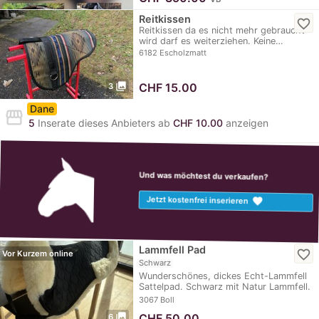
Reitkissen
favorite_border
Reitkissen da es nicht mehr gebraucht
wird darf es weiterziehen. Keine…
6182 Escholzmatt
photo_library
CHF
15.00
3
Dane
storefront
5
Inserate dieses Anbieters ab
CHF 10.00
anzeigen
Und was möchtest du verkaufen?
favorite
Jetzt kostenfrei inserieren
Lammfell Pad
favorite_border
Vor Kurzem online
Schwarz
Wunderschönes, dickes Echt-Lammfell
Sattelpad. Schwarz mit Natur Lammfell.
Nur 1-2 Mal…
3067 Boll
photo_library
CHF
50.00
6