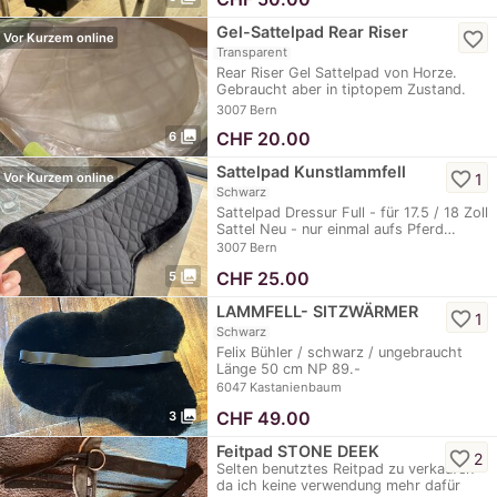
Gel-Sattelpad Rear Riser
favorite_border
Vor Kurzem online
Transparent
Rear Riser Gel Sattelpad von Horze.
Gebraucht aber in tiptopem Zustand.
Einfach…
3007 Bern
photo_library
CHF
20.00
6
Sattelpad Kunstlammfell
favorite_border
1
Vor Kurzem online
Schwarz
Sattelpad Dressur Full - für 17.5 / 18 Zoll
Sattel Neu - nur einmal aufs Pferd…
3007 Bern
photo_library
CHF
25.00
5
LAMMFELL- SITZWÄRMER
favorite_border
1
Schwarz
Felix Bühler / schwarz / ungebraucht
Länge 50 cm NP 89.-
6047 Kastanienbaum
photo_library
CHF
49.00
3
Feitpad STONE DEEK
favorite_border
2
Selten benutztes Reitpad zu verkaufen
da ich keine verwendung mehr dafür