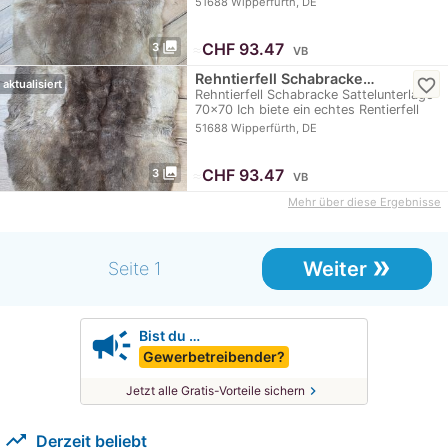
51688 Wipperfürth, DE
photo_library
≈
CHF 93.47
3
VB
Rehntierfell Schabracke…
favorite_border
aktualisiert
Rehntierfell Schabracke Sattelunterlage
70x70 Ich biete ein echtes Rentierfell
zum…
51688 Wipperfürth, DE
photo_library
≈
CHF 93.47
3
VB
Mehr über diese Ergebnisse
»
Weiter
Seite 1
campaign
Bist du …
Gewerbetreibender?
chevron_right
Jetzt alle Gratis-Vorteile sichern
trending_up
Derzeit beliebt