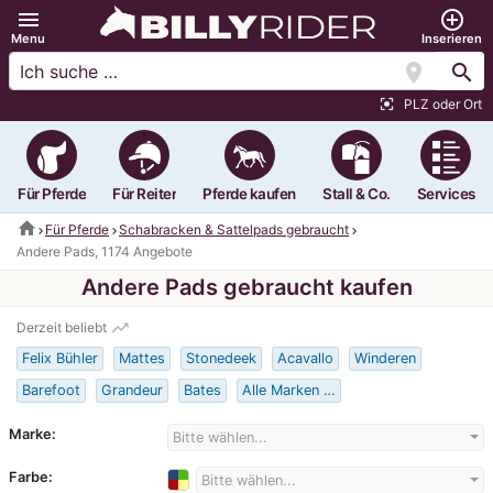
menu
add_circle_outline
Menu
Inserieren
location_on
search
PLZ oder Ort
center_focus_strong
Für Pferde
Für Reiter
Pferde kaufen
Stall & Co.
Services
home
Für Pferde
Schabracken & Sattelpads gebraucht
Andere Pads, 1174 Angebote
Andere Pads gebraucht kaufen
trending_up
Derzeit beliebt
Felix Bühler
Mattes
Stonedeek
Acavallo
Winderen
Barefoot
Grandeur
Bates
Alle Marken …
Marke:
Bitte wählen...
Farbe:
Bitte wählen...