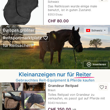
Schwarz
Das Reitkissen wurde einige male
benutzt, ist in guten Zustand.
Gebrauchsspuren etwas…
8353 Elsau
CHF
80.00
Europas größter
Schweiz
favorite_border
Reitsportmarktplatz
für Reitsachen!
add_circle_outline
Inserieren
Kleinanzeigen nur für
Reiter
Gebrauchtes Reit-Equipment & Pferde kaufen
Grandeur Reitpad
favorite_border
2
Braun
Tolles Reitpad von Grandeur zu
verkaufen, es passt gut auf Pferde mit
wenig Rist.…
5043 Holziken
CHF
350.00
VB