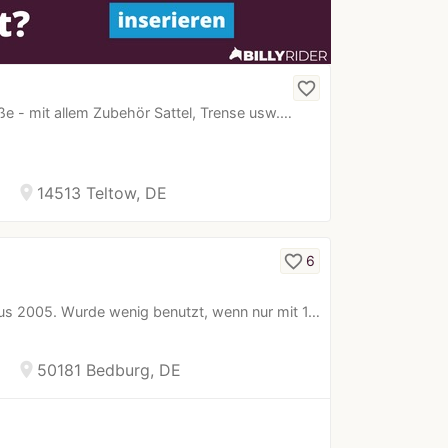
favorite_border
ße - mit allem Zubehör Sattel, Trense usw.…
location_on
14513 Teltow, DE
favorite_border
6
us 2005. Wurde wenig benutzt, wenn nur mit 1…
location_on
50181 Bedburg, DE