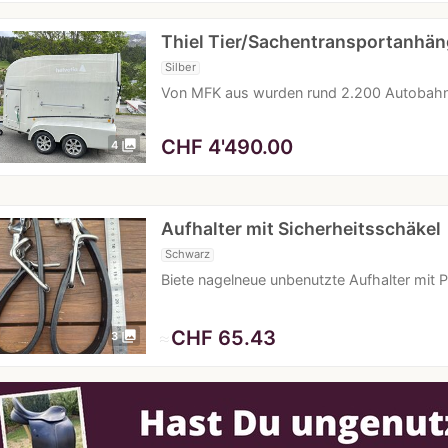
Thiel Tier/Sachentransportanhän
Silber
Von MFK aus wurden rund 2.200 Autobahnk
CHF
4'490.00
photo_library
4
Aufhalter mit Sicherheitsschäkel
Schwarz
Biete nagelneue unbenutzte Aufhalter mit 
≈
CHF 65.43
photo_library
3