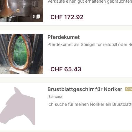
Verkaufe einen gut erhaltenen gebrauchten
≈
CHF 172.92
photo_library
5
Pferdekumet
Pferdekumet als Spiegel für reitstsll oder 
≈
CHF 65.43
Brustblattgeschirr für Noriker
Ges
Schwarz
Ich suche für meinen Noriker ein Brustbla