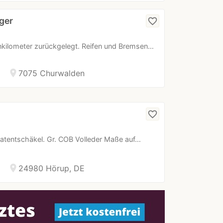
ger
favorite_border
ilometer zurückgelegt. Reifen und Bremsen…
location_on
7075 Churwalden
favorite_border
Patentschäkel. Gr. COB Volleder Maße auf…
location_on
24980 Hörup, DE