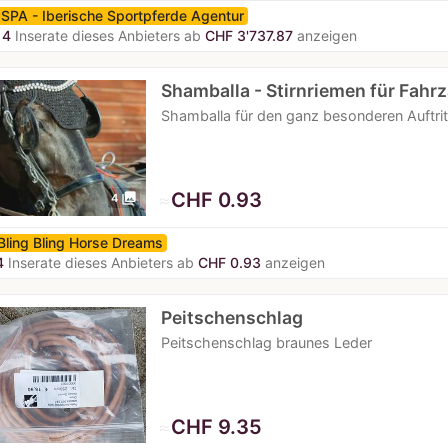
ISPA - Iberische Sportpferde Agentur
14
Inserate dieses Anbieters ab
CHF 3'737.87
anzeigen
Shamballa - Stirnriemen für Fahr
Shamballa für den ganz besonderen Auftritt
≈
CHF 0.93
photo_library
4
Bling Bling Horse Dreams
4
Inserate dieses Anbieters ab
CHF 0.93
anzeigen
Peitschenschlag
Peitschenschlag braunes Leder
≈
CHF 9.35