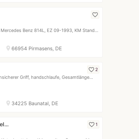
favorite_border
uf Mercedes Benz 814L, EZ 09-1993, KM Stand…
location_on
66954 Pirmasens, DE
favorite_border
2
hsicherer Griff, handschlaufe, Gesamtlänge…
location_on
34225 Baunatal, DE
tel…
favorite_border
1