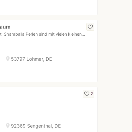
zaum
favorite_border
. Shamballa Perlen sind mit vielen kleinen…
location_on
53797 Lohmar, DE
favorite_border
2
location_on
92369 Sengenthal, DE