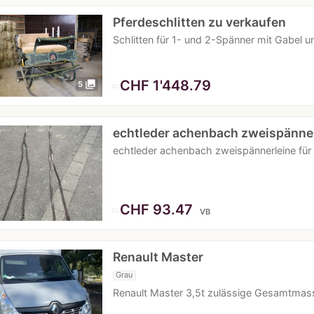
Pferdeschlitten zu verkaufen
Schlitten für 1- und 2-Spänner mit Gabel
≈
CHF 1'448.79
photo_library
5
echtleder achenbach zweispänne
echtleder achenbach zweispännerleine für
≈
CHF 93.47
VB
Renault Master
Grau
Renault Master 3,5t zulässige Gesamtmas