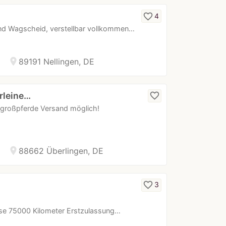
favorite_border
4
 und Wagscheid, verstellbar vollkommen…
location_on
89191 Nellingen, DE
rleine…
favorite_border
 großpferde Versand möglich!
location_on
88662 Überlingen, DE
favorite_border
3
se 75000 Kilometer Erstzulassung…