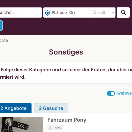
search
my_location
bote
Sonstiges
Folge dieser Kategorie und sei einer der Ersten, der über
rmiert wird.
weltwe
02 Angebote
2 Gesuche
Fahrzaum Pony
Schwarz