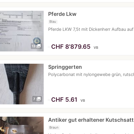
Pferde Lkw
Blau
Pferde LKW 7,5t mit Dickenherr Aufbau a
≈
CHF 8'879.65
photo_library
13
VB
Springgerten
Polycarbonat mit nylongewebe grün, rutsc
≈
CHF 5.61
photo_library
7
VB
Antiker gut erhaltener Kutschsat
Braun