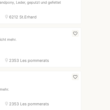
andpony, Leder, geputzt und gefettet
location_on
6212 St.Erhard
favorite_border
icht mehr.
location_on
2353 Les pommerats
favorite_border
 mehr.
location_on
2353 Les pommerats