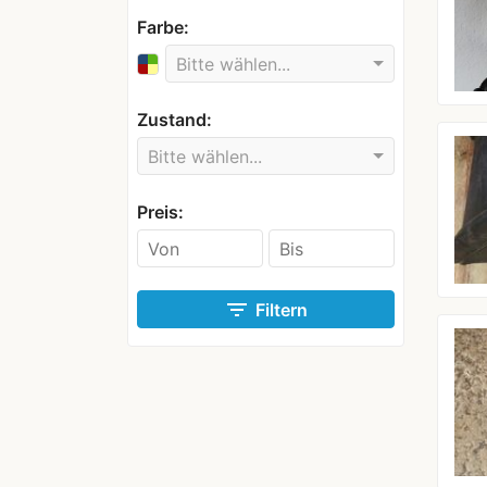
Farbe:
Bitte wählen...
Zustand:
Bitte wählen...
Preis:
filter_list
Filtern