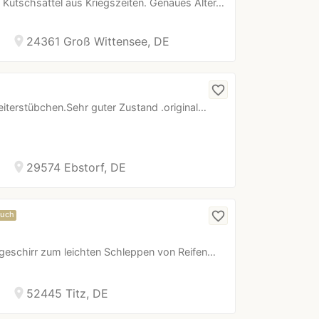
 Kutschsattel aus Kriegszeiten. Genaues Alter…
location_on
24361 Groß Wittensee, DE
favorite_border
Reiterstübchen.Sehr guter Zustand .original…
location_on
29574 Ebstorf, DE
favorite_border
uch
ttgeschirr zum leichten Schleppen von Reifen…
location_on
52445 Titz, DE