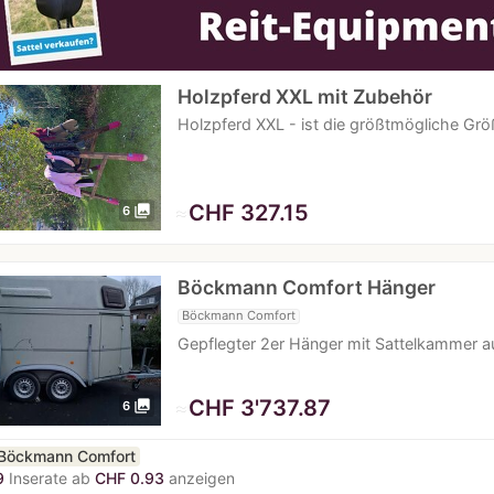
Holzpferd XXL mit Zubehör
Holzpferd XXL - ist die größtmögliche Grö
≈
CHF 327.15
photo_library
6
Böckmann Comfort Hänger
Böckmann Comfort
Gepflegter 2er Hänger mit Sattelkammer a
≈
CHF 3'737.87
photo_library
6
Böckmann Comfort
9
Inserate ab
CHF 0.93
anzeigen