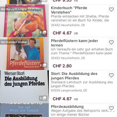
≈
CHF 9.35
VB
Kinderbuch "Pferde
favorite_border
Vor Kurzem online
Verstehen"
Pferde entdecken mit Sheltie, Pferde
verstehen ist ein Buch für Kinder, die
erste…
35452 Heuchelheim, DE
photo_library
≈
CHF 4.67
4
VB
Pferdeflüstern kann jeder
favorite_border
Vor Kurzem online
lernen
Ich Verkaufe ein sehr gut erhalten Buch
zum Thema " Pferdeflüstern kann jeder
lernen"…
35452 Heuchelheim, DE
photo_library
≈
CHF 2.80
4
Storl: Die Ausbildung des
favorite_border
jungen Pferdes
Standard-Lehrbuch zur Ausbildung des
jungen Pferdes
63505 Langenselbold, DE
photo_library
≈
CHF 4.67
3
VB
Pferdeausbildung
favorite_border
Wegen Aufgabe des Reitsports verkaufe
ich einige meiner Bücher