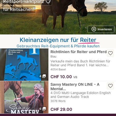
favorite_border
Reitsportmarktplatz
für Reitsachen!
add_circle_outline
Inserieren
Kleinanzeigen nur für
Reiter
Gebrauchtes Reit-Equipment & Pferde kaufen
Richtlinien für Reiter und Pferd
favorite_border
Blau
Verkaufe mein das Buch Richtlinien für
Reiter und Pferd Band 1. Hat leichte…
4054 Basel
photo_library
CHF
10.00
4
VB
Savvy Mastery ON LINE - A
favorite_border
Mental…
4 DVD Multi-Language Edidion English
and German Audio Track
3076 Worb
photo_library
CHF
29.00
6