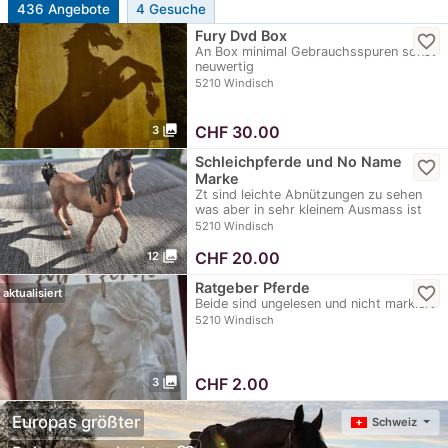
436 Angebote
4 Gesuche
Fury Dvd Box
favorite_border
An Box minimal Gebrauchsspuren sonst
neuwertig
5210 Windisch
photo_library
CHF
30.00
3
Schleichpferde und No Name
favorite_border
Marke
Zt sind leichte Abnützungen zu sehen
was aber in sehr kleinem Ausmass ist
5210 Windisch
photo_library
CHF
20.00
12
Ratgeber Pferde
favorite_border
aktualisiert
Beide sind ungelesen und nicht markiert
5210 Windisch
photo_library
CHF
2.00
3
Europas größter
Schweiz