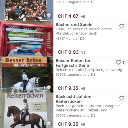
63505 Langenselbold, DE
photo_library
≈
CHF 4.67
3
VB
Bücher und Spiele
favorite_border
Hallo, ich verkaufe verschiedene
Pferdebücher aber auch
Fantasiebücher. Ausserdem…
48147 Münster, DE
≈
CHF 0.93
VB
Besser Reiten für
favorite_border
1
Fortgeschrittene
Reitlehre für alle Disziplinen, neuwertig
63505 Langenselbold, DE
photo_library
≈
CHF 9.35
3
VB
Rücksicht auf den
favorite_border
Reiterrücken
Buch zur gezielten Unterstützung des
Reiterrückens im Freizeit- und
Leistungssport
63505 Langenselbold, DE
photo_library
≈
CHF 9.35
3
VB