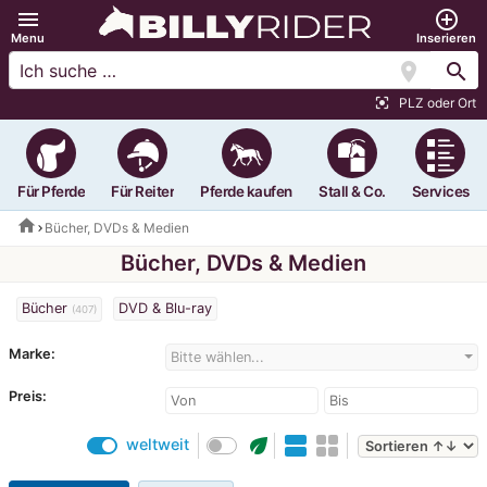
menu
add_circle_outline
Menu
Inserieren
location_on
search
PLZ oder Ort
center_focus_strong
Für Pferde
Für Reiter
Pferde kaufen
Stall & Co.
Services
home
Bücher, DVDs & Medien
Bücher, DVDs & Medien
Bücher
DVD & Blu-ray
(407)
Marke:
Bitte wählen...
Preis:
eco
weltweit