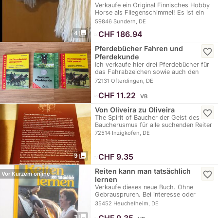
Verkaufe ein Original Finnisches Hobby
Horse als Fliegenschimmel! Es ist ein
richtiger…
59846 Sundern, DE
photo_library
≈
CHF 186.94
4
Pferdebücher Fahren und
favorite_border
Pferdekunde
Ich verkaufe hier drei Pferdebücher für
das Fahrabzeichen sowie auch den
Basispass für…
72131 Ofterdingen, DE
≈
CHF 11.22
VB
Von Oliveira zu Oliveira
favorite_border
The Spirit of Baucher der Geist des
Baucherusmus für alle suchenden Reiter
72514 Inzigkofen, DE
photo_library
≈
CHF 9.35
3
Reiten kann man tatsächlich
favorite_border
Vor Kurzem online
lernen
Verkaufe dieses neue Buch. Ohne
Gebrauspruren. Bei interesse oder
weiteren Fragen…
35452 Heuchelheim, DE
photo_library
3