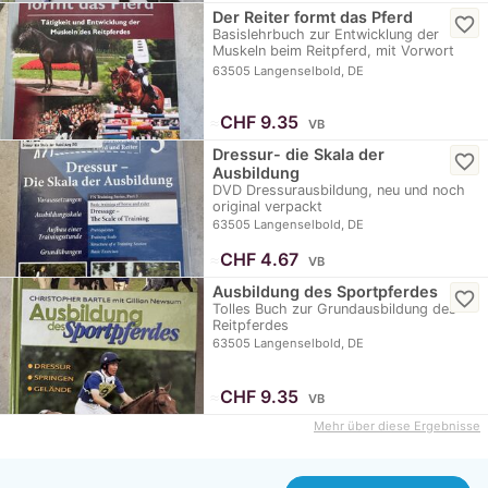
Der Reiter formt das Pferd
favorite_border
Basislehrbuch zur Entwicklung der
Muskeln beim Reitpferd, mit Vorwort
von Klaus Balkenhol
63505 Langenselbold, DE
≈
CHF 9.35
VB
Dressur- die Skala der
favorite_border
Ausbildung
DVD Dressurausbildung, neu und noch
original verpackt
63505 Langenselbold, DE
≈
CHF 4.67
VB
Ausbildung des Sportpferdes
favorite_border
Tolles Buch zur Grundausbildung des
Reitpferdes
63505 Langenselbold, DE
≈
CHF 9.35
VB
Mehr über diese Ergebnisse