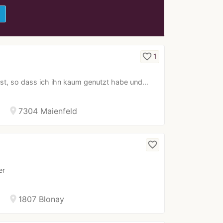
e
favorite_border
1
passt, so dass ich ihn kaum genutzt habe und…
location_on
7304 Maienfeld
favorite_border
er
location_on
1807 Blonay