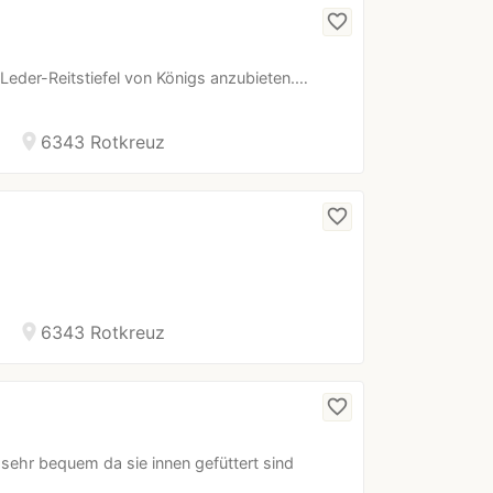
favorite_border
Leder-Reitstiefel von Königs anzubieten.…
location_on
6343 Rotkreuz
favorite_border
location_on
6343 Rotkreuz
favorite_border
 sehr bequem da sie innen gefüttert sind