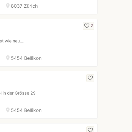
location_on
8037 Zürich
favorite_border
2
ast wie neu.…
location_on
5454 Bellikon
favorite_border
el in der Grösse 29
location_on
5454 Bellikon
favorite_border