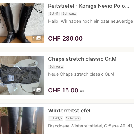
Reitstiefel - Königs Nevio Polo…
EU 41
Schwarz
Hallo, Wir haben noch ein paar neuwertige 
CHF
289.00
photo_library
9
Chaps stretch classic Gr.M
Schwarz
Neue Chaps stretch classic Gr.M
CHF
15.00
photo_library
4
VB
Winterreitstiefel
EU 40,5
Schwarz
Brandneue Winterreitstiefel, Grösse 40-41,