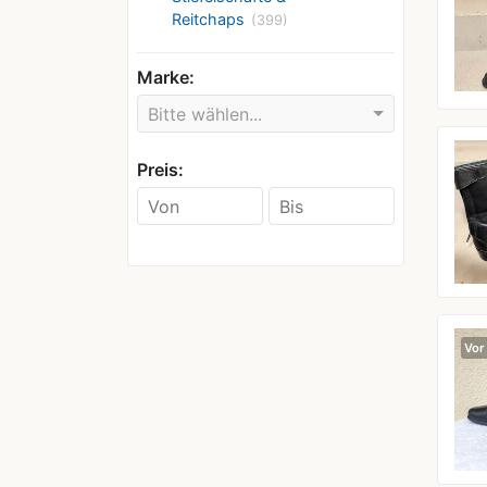
Reitchaps
(399)
Marke:
Bitte wählen...
Preis:
Vor