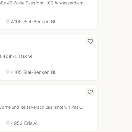
öße 42 Weite Passform 100 % wasserdicht
location_on
4105 Biel-Benken BL
favorite_border
e 42 inkl. Tasche
location_on
4105 Biel-Benken BL
favorite_border
vorne und Reissverschluss hinten. 1 Pasr…
location_on
4952 Eriswil