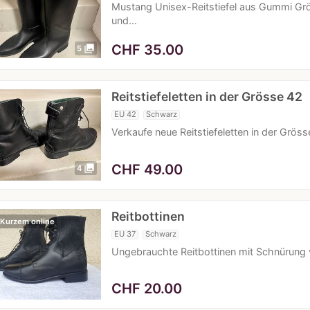
Mustang Unisex-Reitstiefel aus Gummi Gr
und…
CHF
35.00
photo_library
5
Reitstiefeletten in der Grösse 42
EU 42
Schwarz
Verkaufe neue Reitstiefeletten in der Gröss
CHF
49.00
photo_library
4
Reitbottinen
 Kurzem online
EU 37
Schwarz
Ungebrauchte Reitbottinen mit Schnürung 
CHF
20.00