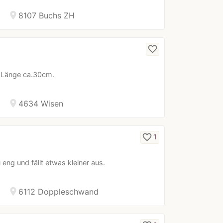
location_on
8107 Buchs ZH
favorite_border
 Länge ca.30cm.
location_on
4634 Wisen
favorite_border
1
eng und fällt etwas kleiner aus.
location_on
6112 Doppleschwand