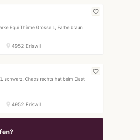
favorite_border
arke Equi Thème Grösse L, Farbe braun
location_on
4952 Eriswil
favorite_border
L schwarz, Chaps rechts hat beim Elast
location_on
4952 Eriswil
fen?