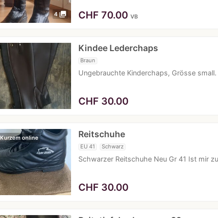
CHF
70.00
photo_library
4
VB
Kindee Lederchaps
Braun
Ungebrauchte Kinderchaps, Grösse small.
CHF
30.00
Reitschuhe
 Kurzem online
EU 41
Schwarz
Schwarzer Reitschuhe Neu Gr 41 Ist mir zu 
CHF
30.00