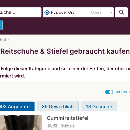
search
my_location
ebote
Reitschuhe & Stiefel gebraucht kaufen
Folge dieser Kategorie und sei einer der Ersten, der über
rmiert wird.
weltwe
003 Angebote
39 Gewerblich
18 Gesuche
Gummireitstiefel
EU 42
Schwarz