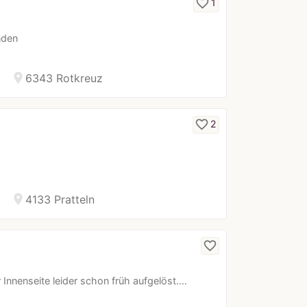
favorite_border
1
nden
location_on
6343 Rotkreuz
favorite_border
2
location_on
4133 Pratteln
favorite_border
 Innenseite leider schon früh aufgelöst.…