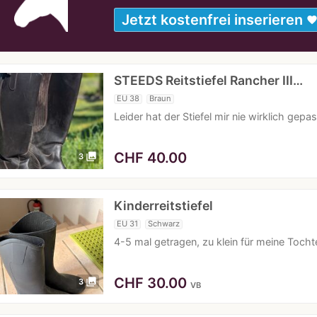
Jetzt kostenfrei inserieren
favorit
STEEDS Reitstiefel Rancher III…
EU 38
Braun
Leider hat der Stiefel mir nie wirklich ge
CHF
40.00
photo_library
3
Kinderreitstiefel
EU 31
Schwarz
4-5 mal getragen, zu klein für meine Tocht
CHF
30.00
photo_library
3
VB