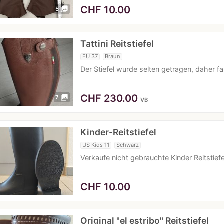
CHF
10.00
photo_library
5
Tattini Reitstiefel
EU 37
Braun
Der Stiefel wurde selten getragen, daher f
CHF
230.00
photo_library
7
VB
Kinder-Reitstiefel
US Kids 11
Schwarz
Verkaufe nicht gebrauchte Kinder Reitstief
CHF
10.00
Original "el estribo" Reitstiefel