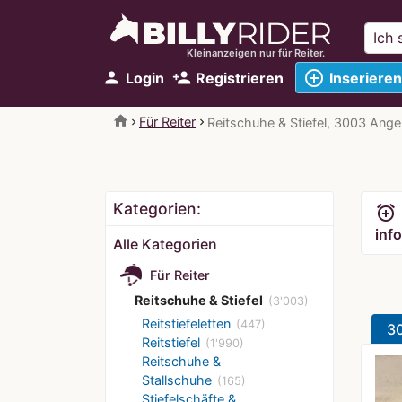
Kleinanzeigen nur für Reiter.
add_circle_outline
person
person_add
Login
Registrieren
Inserieren
home
Für Reiter
Reitschuhe & Stiefel, 3003 Ang
Kategorien:
alarm_add
info
Alle Kategorien
Für Reiter
Reitschuhe & Stiefel
(3'003)
Reitstiefeletten
(447)
3
Reitstiefel
(1'990)
Reitschuhe &
Stallschuhe
(165)
Stiefelschäfte &