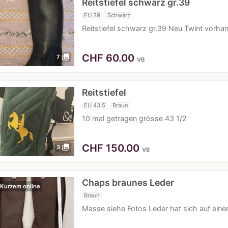
Reitstiefel schwarz gr.39
EU 39
Schwarz
Reitstiefel schwarz gr.39 Neu Twint vorha
CHF
60.00
photo_library
7
VB
Reitstiefel
EU 43,5
Braun
10 mal getragen grösse 43 1/2
CHF
150.00
photo_library
3
VB
Chaps braunes Leder
 Kurzem online
Braun
Masse siehe Fotos Leder hat sich auf einer