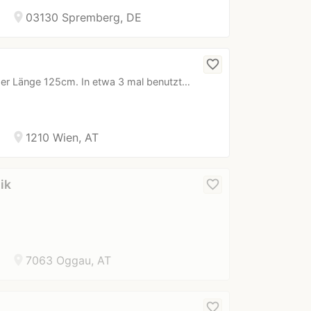
location_on
03130 Spremberg, DE
favorite_border
 der Länge 125cm. In etwa 3 mal benutzt…
location_on
1210 Wien, AT
ik
favorite_border
location_on
7063 Oggau, AT
favorite_border