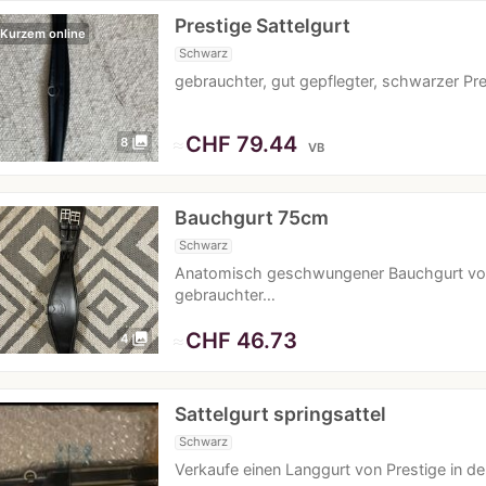
Prestige Sattelgurt
 Kurzem online
Schwarz
gebrauchter, gut gepflegter, schwarzer Pr
≈
CHF 79.44
photo_library
8
VB
Bauchgurt 75cm
Schwarz
Anatomisch geschwungener Bauchgurt vo
gebrauchter…
≈
CHF 46.73
photo_library
4
Sattelgurt springsattel
Schwarz
Verkaufe einen Langgurt von Prestige in d