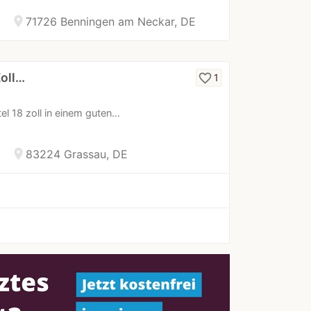
location_on
71726 Benningen am Neckar, DE
Zoll…
favorite_border
1
el 18 zoll in einem guten…
location_on
83224 Grassau, DE