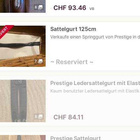
≈
CHF 93.46
photo_library
8
VB
Sattelgurt 125cm
VIERT
Verkaufe einen Springgurt von Prestige in
~ Reserviert ~
photo_library
7
Prestige Ledersattelgurt mit Elast
Kaum benutzter Ledersattelgurt mit Elastik
≈
CHF 84.11
photo_library
8
Prestige Sattelgurt