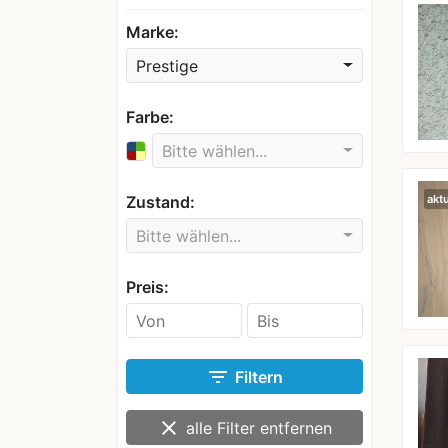
Marke:
Prestige
Farbe:
Bitte wählen...
Zustand:
aktu
Bitte wählen...
Preis:
filter_list
Filtern
clear
alle Filter entfernen