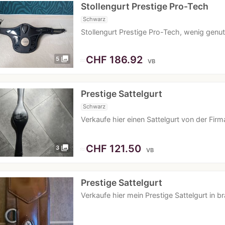
Stollengurt Prestige Pro-Tech
Schwarz
Stollengurt Prestige Pro-Tech, wenig gen
≈
CHF 186.92
photo_library
5
VB
Prestige Sattelgurt
Schwarz
Verkaufe hier einen Sattelgurt von der Fir
≈
CHF 121.50
photo_library
3
VB
Prestige Sattelgurt
Verkaufe hier mein Prestige Sattelgurt in 