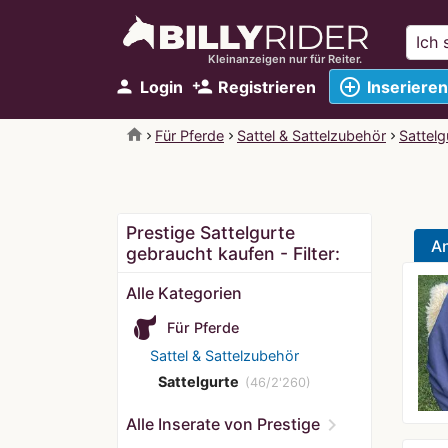
Kleinanzeigen nur für Reiter.
add_circle_outline
person
person_add
Login
Registrieren
Inserieren
home
Für Pferde
Sattel & Sattelzubehör
Sattelg
Prestige Sattelgurte
A
gebraucht kaufen - Filter:
Alle Kategorien
Für Pferde
Sattel & Sattelzubehör
Sattelgurte
(46/2'260)
chevron_right
Alle Inserate von Prestige