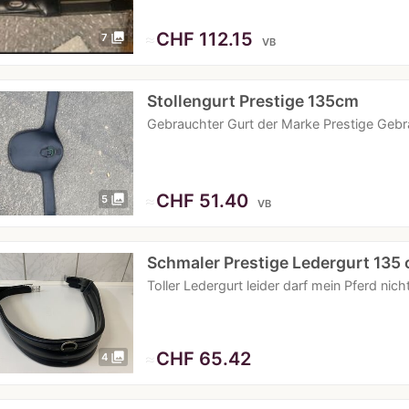
≈
CHF 112.15
photo_library
7
VB
Stollengurt Prestige 135cm
Gebrauchter Gurt der Marke Prestige Geb
≈
CHF 51.40
photo_library
5
VB
Schmaler Prestige Ledergurt 135
Toller Ledergurt leider darf mein Pferd ni
≈
CHF 65.42
photo_library
4