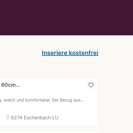
Inseriere kostenfrei
z 60cm…
favorite_border
ug, weich und komfortabel. Der Bezug aus…
location_on
6274 Eschenbach LU