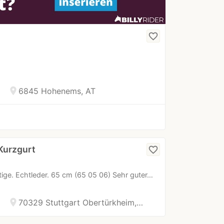
favorite_border
location_on
6845 Hohenems, AT
Kurzgurt
favorite_border
ige. Echtleder. 65 cm (65 05 06) Sehr guter…
location_on
70329 Stuttgart Obertürkheim,…