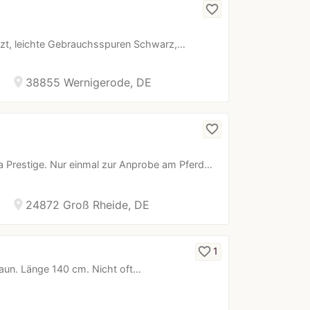
favorite_border
utzt, leichte Gebrauchsspuren Schwarz,…
location_on
38855 Wernigerode, DE
favorite_border
ma Prestige. Nur einmal zur Anprobe am Pferd…
location_on
24872 Groß Rheide, DE
favorite_border
1
braun. Länge 140 cm. Nicht oft…