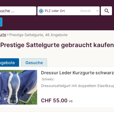
search
my_location
urte
Prestige Sattelgurte, 46 Angebote
Prestige Sattelgurte gebraucht kaufen
ngebote
Gesuche
Dressur Leder Kurzgurte schwar
Schwarz
Dressursattelgurt mit doppeltem Elastikz
CHF
55.00
VB