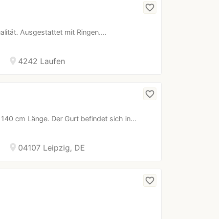
favorite_border
lität. Ausgestattet mit Ringen.…
location_on
4242 Laufen
favorite_border
n 140 cm Länge. Der Gurt befindet sich in…
location_on
04107 Leipzig, DE
favorite_border