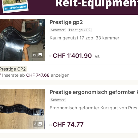
Prestige gp2
Schwarz
Prestige GP2
Kaum genutzt 17 zool 33 kammer
≈
CHF 1'401.90
photo_library
12
VB
Prestige GP2
7
Inserate ab
CHF 747.68
anzeigen
Prestige ergonomisch geformter 
Schwarz
Ergonomisch geformter Kurzgurt von Prest
≈
CHF 74.77
photo_library
3