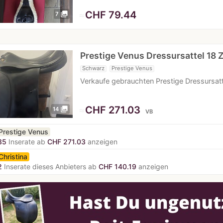
≈
CHF 79.44
photo_library
7
Prestige Venus Dressursattel 18 
Schwarz
Prestige Venus
Verkaufe gebrauchten Prestige Dressursatt
≈
CHF 271.03
photo_library
14
VB
Prestige Venus
35
Inserate ab
CHF 271.03
anzeigen
Christina
2
Inserate dieses Anbieters ab
CHF 140.19
anzeigen