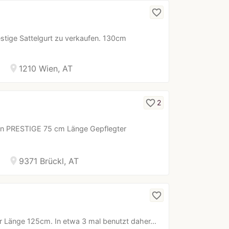
favorite_border
estige Sattelgurt zu verkaufen. 130cm
location_on
1210 Wien, AT
favorite_border
2
n PRESTIGE 75 cm Länge Gepflegter
location_on
9371 Brückl, AT
favorite_border
er Länge 125cm. In etwa 3 mal benutzt daher…