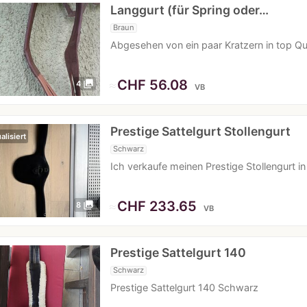
Langgurt (für Spring oder…
Braun
Abgesehen von ein paar Kratzern in top Qua
≈
CHF 56.08
photo_library
4
VB
Prestige Sattelgurt Stollengurt
alisiert
Schwarz
Ich verkaufe meinen Prestige Stollengurt i
≈
CHF 233.65
photo_library
8
VB
Prestige Sattelgurt 140
Schwarz
Prestige Sattelgurt 140 Schwarz