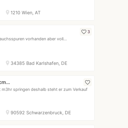
location_on
1210 Wien, AT
favorite_border
3
rauchsspuren vorhanden aber voll…
location_on
34385 Bad Karlshafen, DE
 cm…
favorite_border
cht m3hr springen deshalb steht er zum Verkauf
location_on
90592 Schwarzenbruck, DE