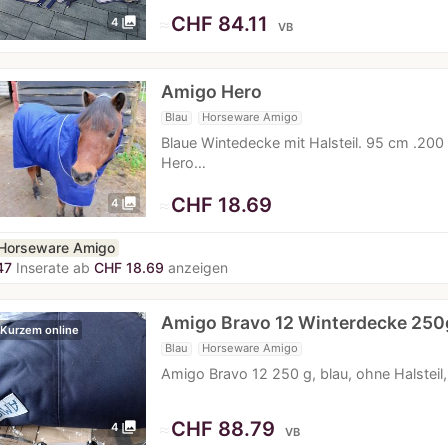
≈
CHF 84.11
photo_library
4
VB
Amigo Hero
Blau
Horseware Amigo
Blaue Wintedecke mit Halsteil. 95 cm .20
Hero…
≈
CHF 18.69
photo_library
4
Horseware Amigo
47
Inserate ab
CHF 18.69
anzeigen
Amigo Bravo 12 Winterdecke 250
 Kurzem online
Blau
Horseware Amigo
Amigo Bravo 12 250 g, blau, ohne Halstei
≈
CHF 88.79
photo_library
4
VB