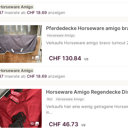
Horseware Amigo
47
Inserate ab
CHF 18.69
anzeigen
Pferdedecke Horseware amigo b
Horseware Amigo
Verkaufe Horseware amigo bravo turnout 2
≈
CHF 130.84
photo_library
6
VB
Horseware Amigo
47
Inserate ab
CHF 18.69
anzeigen
Horseware Amigo Regendecke D
Rot
Horseware Amigo
Verkaufe hier eine wenig getragene Hors
in…
≈
CHF 46.73
photo_library
10
VB