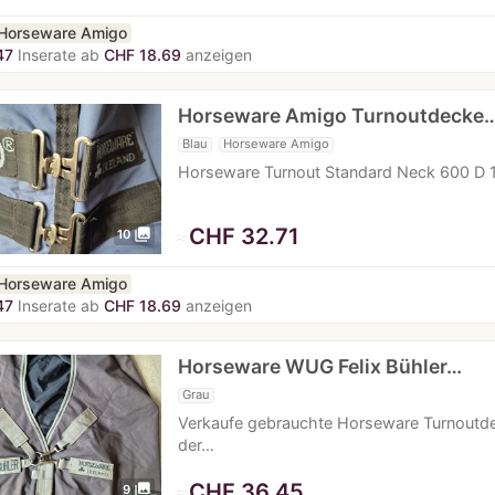
Horseware Amigo
47
Inserate ab
CHF 18.69
anzeigen
Horseware Amigo Turnoutdecke
Blau
Horseware Amigo
Horseware Turnout Standard Neck 600 D 
≈
CHF 32.71
photo_library
10
Horseware Amigo
47
Inserate ab
CHF 18.69
anzeigen
Horseware WUG Felix Bühler…
Grau
Verkaufe gebrauchte Horseware Turnoutdec
der…
≈
CHF 36.45
photo_library
9