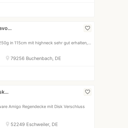
ravo…
favorite_border
50g in 115cm mit highneck sehr gut erhalten,…
location_on
79256 Buchenbach, DE
isk…
favorite_border
eware Amigo Regendecke mit Disk Verschluss
location_on
52249 Eschweiler, DE