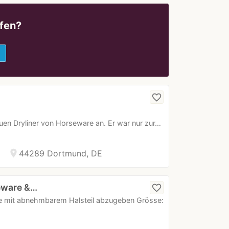
fen?
e
favorite_border
en Dryliner von Horseware an. Er war nur zur…
location_on
44289 Dortmund, DE
eware &…
favorite_border
e mit abnehmbarem Halsteil abzugeben Grösse: