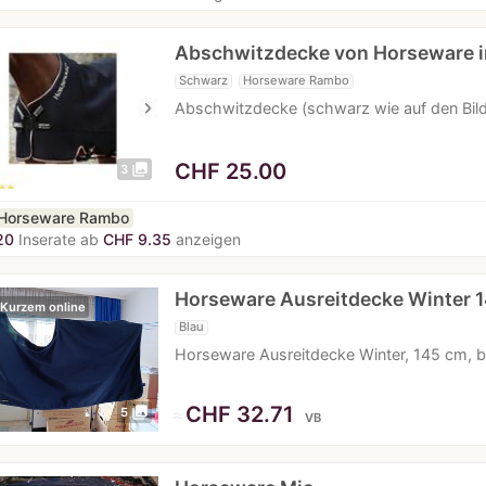
Abschwitzdecke von Horseware 
Schwarz
Horseware Rambo
Abschwitzdecke (schwarz wie auf den Bild
CHF
25.00
photo_library
3
Horseware Rambo
20
Inserate ab
CHF 9.35
anzeigen
Horseware Ausreitdecke Winter 
 Kurzem online
Blau
Horseware Ausreitdecke Winter, 145 cm, bla
≈
CHF 32.71
photo_library
5
VB