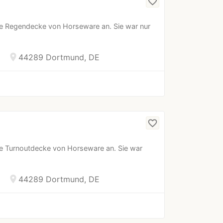
favorite_border
ue Regendecke von Horseware an. Sie war nur
location_on
44289 Dortmund, DE
favorite_border
e Turnoutdecke von Horseware an. Sie war
location_on
44289 Dortmund, DE