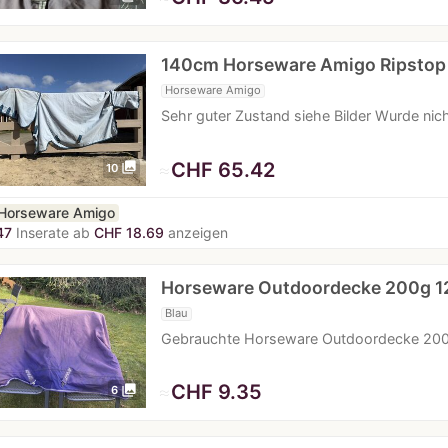
140cm Horseware Amigo Ripsto
Horseware Amigo
Sehr guter Zustand siehe Bilder Wurde nich
≈
CHF 65.42
photo_library
10
Horseware Amigo
47
Inserate ab
CHF 18.69
anzeigen
Horseware Outdoordecke 200g 
Blau
Gebrauchte Horseware Outdoordecke 200
≈
CHF 9.35
photo_library
6