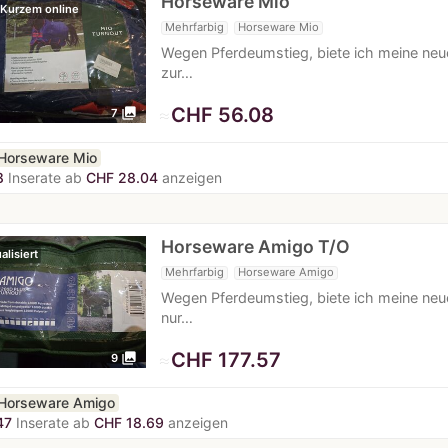
Horseware Mio
 Kurzem online
Mehrfarbig
Horseware Mio
Wegen Pferdeumstieg, biete ich meine ne
zur…
≈
CHF 56.08
photo_library
7
Horseware Mio
8
Inserate ab
CHF 28.04
anzeigen
Horseware Amigo T/O
alisiert
Mehrfarbig
Horseware Amigo
Wegen Pferdeumstieg, biete ich meine neu
nur…
≈
CHF 177.57
photo_library
9
Horseware Amigo
47
Inserate ab
CHF 18.69
anzeigen