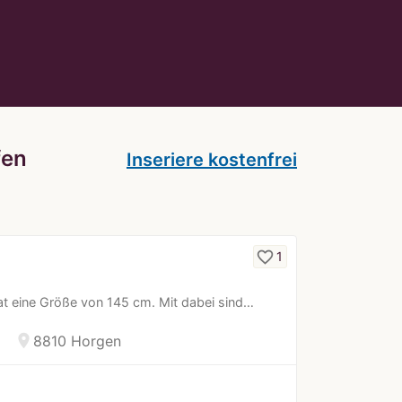
fen
Inseriere kostenfrei
favorite_border
1
t eine Größe von 145 cm. Mit dabei sind…
location_on
8810 Horgen