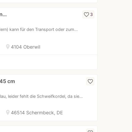
in…
favorite_border
3
ern) kann für den Transport oder zum…
location_on
4104 Oberwil
145 cm
favorite_border
u, leider fehlt die Schweifkordel, da sie…
location_on
46514 Schermbeck, DE