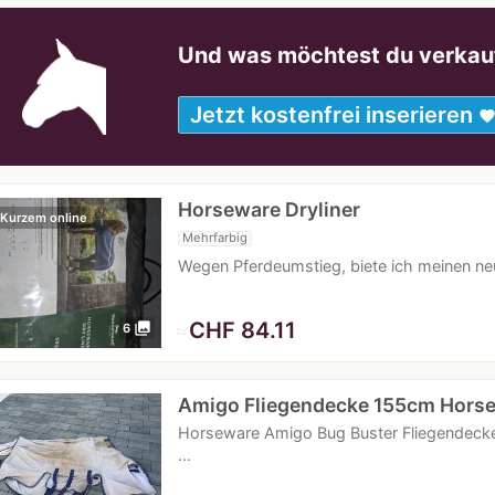
Und was möchtest du verkau
Jetzt kostenfrei inserieren
favorit
Horseware Dryliner
 Kurzem online
Mehrfarbig
Wegen Pferdeumstieg, biete ich meinen neu
≈
CHF 84.11
photo_library
6
Amigo Fliegendecke 155cm Hors
Horseware Amigo Bug Buster Fliegendeck
…