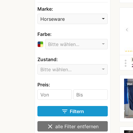
Marke:
Horseware
Farbe:
Bitte wählen...
Zustand:
more_vert
Bitte wählen...
Preis:
Vor
filter_list
Filtern
clear
alle Filter entfernen