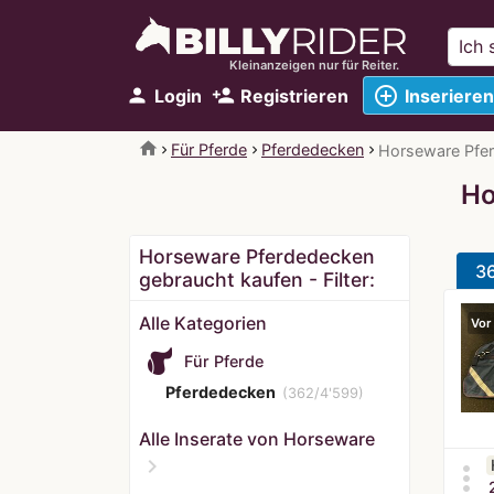
Kleinanzeigen nur für Reiter.
add_circle_outline
person
person_add
Login
Registrieren
Inserieren
home
Für Pferde
Pferdedecken
Horseware Pfe
Ho
Horseware Pferdedecken
3
gebraucht kaufen - Filter:
Alle Kategorien
Vor
Für Pferde
Pferdedecken
(362/4'599)
Alle Inserate von Horseware
chevron_right
more_vert