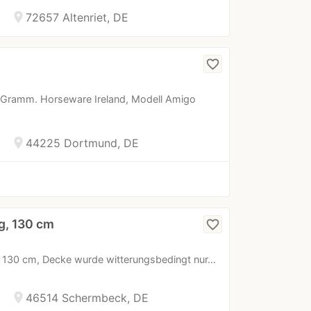
location_on
72657 Altenriet, DE
favorite_border
0 Gramm. Horseware Ireland, Modell Amigo
location_on
44225 Dortmund, DE
g, 130 cm
favorite_border
l, 130 cm, Decke wurde witterungsbedingt nur…
location_on
46514 Schermbeck, DE