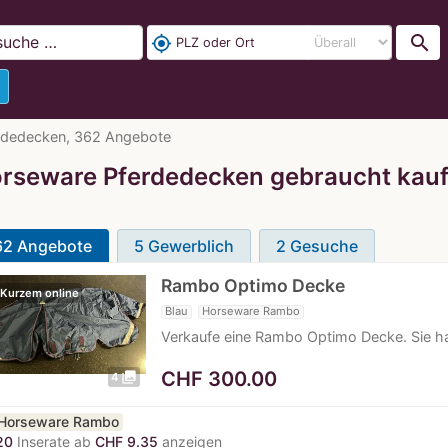
search
my_location
rdedecken, 362 Angebote
rseware Pferdedecken gebraucht kau
62 Angebote
5 Gewerblich
2 Gesuche
Rambo Optimo Decke
 Kurzem online
Blau
Horseware Rambo
Verkaufe eine Rambo Optimo Decke. Sie ha
CHF
300.00
photo_library
4
Horseware Rambo
20
Inserate ab
CHF 9.35
anzeigen