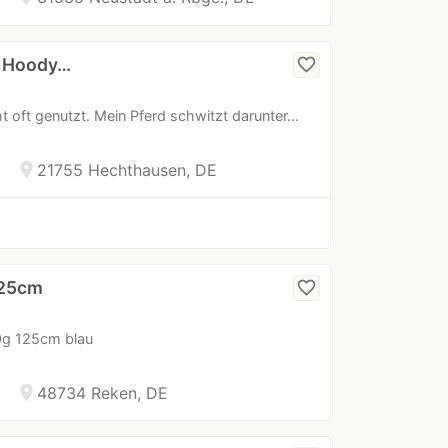
p Hoody…
favorite_border
t oft genutzt. Mein Pferd schwitzt darunter…
location_on
21755 Hechthausen, DE
125cm
favorite_border
g 125cm blau
location_on
48734 Reken, DE