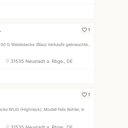
…
favorite_border
1
100 G Weidedecke (Blau) Verkaufe gebrauchte…
location_on
31535 Neustadt a. Rbge., DE
favorite_border
1
ke WUG (Highneck), Modell Felix Bühler, in
location_on
31535 Neustadt a. Rbge., DE