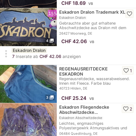
≈
CHF 18.69
VB
Eskadron Dralon Trademark XL
favorite_border
Eskadron Dralon
Gebrauchte aber gut erhaltene
Abschwitzdecke aus Dralon mit dem
schicken Trademark…
26427 Moorweg, DE
photo_library
≈
CHF 42.06
4
VB
Eskadron Dralon
more_vert
7
Inserate ab
CHF 42.06
anzeigen
REGENAUSREITDECKE
favorite_border
1
ESKADRON
Regenausreitdecke, wasserabweisend.
Innen mit Fleece. Farbe blau
40723 Hilden, DE
photo_library
≈
CHF 25.24
3
VB
Eskadron Fliegendecke
favorite_border
2
Abschwitzdecke…
Eskadron Abschwitzdecke
Leichtes, engmaschiges
Polyestergewirk Atmungsaktives und
elastisches Meshmaterial…
06484 Quedlinburg, DE