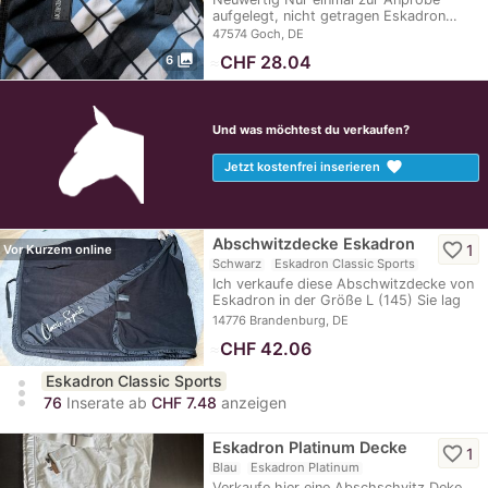
aufgelegt, nicht getragen Eskadron…
47574 Goch, DE
photo_library
≈
CHF 28.04
6
Und was möchtest du verkaufen?
favorite
Jetzt kostenfrei inserieren
Abschwitzdecke Eskadron
favorite_border
1
Vor Kurzem online
Schwarz
Eskadron Classic Sports
Ich verkaufe diese Abschwitzdecke von
Eskadron in der Größe L (145) Sie lag
2-3 mal…
14776 Brandenburg, DE
≈
CHF 42.06
Eskadron Classic Sports
more_vert
76
Inserate ab
CHF 7.48
anzeigen
Eskadron Platinum Decke
favorite_border
1
Blau
Eskadron Platinum
Verkaufe hier eine Abschschvitz Deke