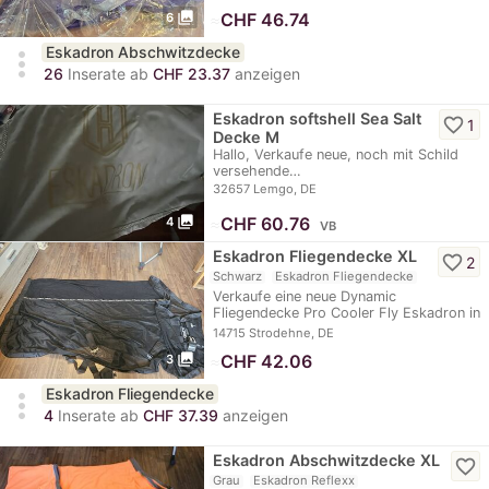
photo_library
≈
CHF 46.74
6
Eskadron Abschwitzdecke
more_vert
26
Inserate ab
CHF 23.37
anzeigen
Eskadron softshell Sea Salt
favorite_border
1
Decke M
Hallo, Verkaufe neue, noch mit Schild
versehende…
32657 Lemgo, DE
photo_library
≈
CHF 60.76
4
VB
Eskadron Fliegendecke XL
favorite_border
2
Schwarz
Eskadron Fliegendecke
Verkaufe eine neue Dynamic
Fliegendecke Pro Cooler Fly Eskadron in
der Größe…
14715 Strodehne, DE
photo_library
≈
CHF 42.06
3
Eskadron Fliegendecke
more_vert
4
Inserate ab
CHF 37.39
anzeigen
Eskadron Abschwitzdecke XL
favorite_border
Grau
Eskadron Reflexx