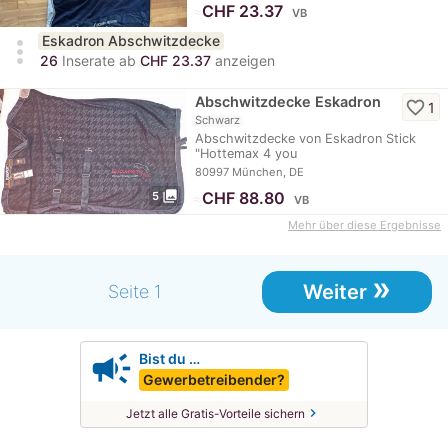
≈
CHF 23.37
VB
Eskadron Abschwitzdecke
more_vert
26
Inserate ab
CHF 23.37
anzeigen
Abschwitzdecke Eskadron
favorite_border
1
Schwarz
Abschwitzdecke von Eskadron Stick
"Hottemax 4 you
Reitsportfachgeschäft"…
80997 München, DE
photo_library
≈
CHF 88.80
5
VB
Mehr über diese Ergebnisse
»
Weiter
Seite 1
campaign
Bist du …
Gewerbetreibender?
chevron_right
Jetzt alle Gratis-Vorteile sichern