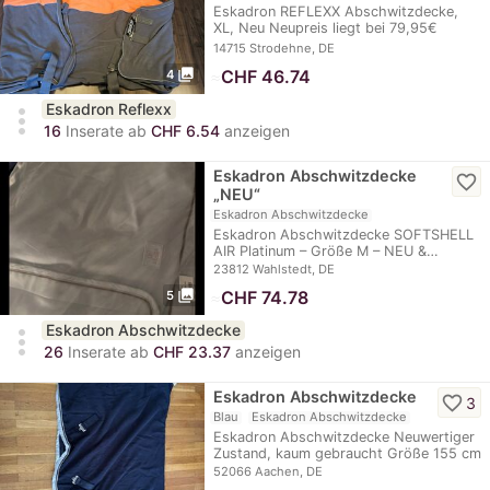
Eskadron REFLEXX Abschwitzdecke,
XL, Neu Neupreis liegt bei 79,95€
Versand und…
14715 Strodehne, DE
photo_library
≈
CHF 46.74
4
Eskadron Reflexx
more_vert
16
Inserate ab
CHF 6.54
anzeigen
Eskadron Abschwitzdecke
favorite_border
„NEU“
Eskadron Abschwitzdecke
Eskadron Abschwitzdecke SOFTSHELL
AIR Platinum – Größe M – NEU &…
23812 Wahlstedt, DE
photo_library
≈
CHF 74.78
5
Eskadron Abschwitzdecke
more_vert
26
Inserate ab
CHF 23.37
anzeigen
Eskadron Abschwitzdecke
favorite_border
3
Blau
Eskadron Abschwitzdecke
Eskadron Abschwitzdecke Neuwertiger
Zustand, kaum gebraucht Größe 155 cm
52066 Aachen, DE