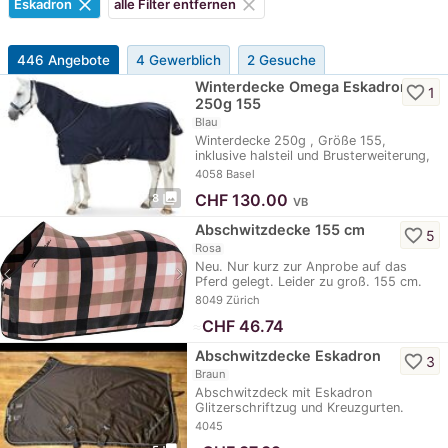
clear
clear
Eskadron
alle Filter entfernen
446 Angebote
4 Gewerblich
2 Gesuche
Winterdecke Omega Eskadron
favorite_border
1
250g 155
Blau
Winterdecke 250g , Größe 155,
inklusive halsteil und Brusterweiterung,
gereinigt, sehr…
4058 Basel
photo_library
CHF
130.00
8
VB
Abschwitzdecke 155 cm
favorite_border
5
Rosa
Neu. Nur kurz zur Anprobe auf das
Pferd gelegt. Leider zu groß. 155 cm.
50 Franken.
8049 Zürich
≈
CHF 46.74
Abschwitzdecke Eskadron
favorite_border
3
Braun
Abschwitzdeck mit Eskadron
Glitzerschriftzug und Kreuzgurten.
Grösse 145 cm
4045