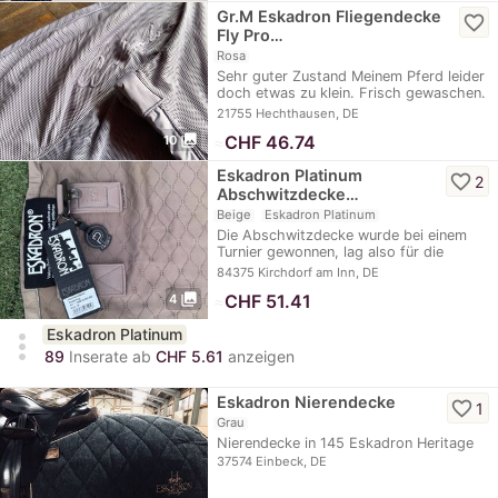
Gr.M Eskadron Fliegendecke
favorite_border
Fly Pro…
Rosa
Sehr guter Zustand Meinem Pferd leider
doch etwas zu klein. Frisch gewaschen.
Gegen…
21755 Hechthausen, DE
photo_library
≈
CHF 46.74
10
Eskadron Platinum
favorite_border
2
Abschwitzdecke…
Beige
Eskadron Platinum
Die Abschwitzdecke wurde bei einem
Turnier gewonnen, lag also für die
Siegerehrung…
84375 Kirchdorf am Inn, DE
photo_library
≈
CHF 51.41
4
Eskadron Platinum
more_vert
89
Inserate ab
CHF 5.61
anzeigen
Eskadron Nierendecke
favorite_border
1
Grau
Nierendecke in 145 Eskadron Heritage
37574 Einbeck, DE