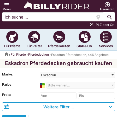
menu
add_circle_outline
Menu
Inserieren
location_on
search
PLZ oder Ort
center_focus_strong
Für Pferde
Für Reiter
Pferde kaufen
Stall & Co.
Services
home
Für Pferde
Pferdedecken
Eskadron Pferdedecken, 446 Angebote
Eskadron Pferdedecken gebraucht kaufen
Marke:
Eskadron
Farbe:
Bitte wählen...
Preis:
tune
expand_more
Weitere Filter …