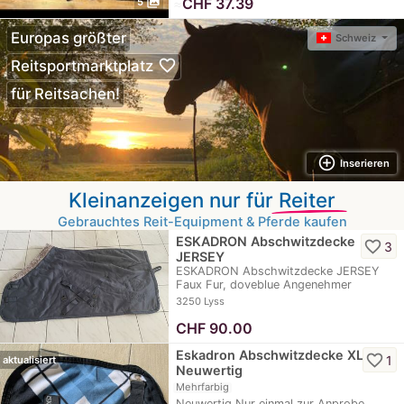
photo_library
≈
CHF 37.39
5
Europas größter
Schweiz
favorite_border
Reitsportmarktplatz
für Reitsachen!
add_circle_outline
Inserieren
Kleinanzeigen nur für
Reiter
Gebrauchtes Reit-Equipment & Pferde kaufen
ESKADRON Abschwitzdecke
favorite_border
3
JERSEY
ESKADRON Abschwitzdecke JERSEY
Faux Fur, doveblue Angenehmer
Wohlfühlkomfort dank…
3250 Lyss
CHF
90.00
Eskadron Abschwitzdecke XL
favorite_border
1
aktualisiert
Neuwertig
Mehrfarbig
Neuwertig Nur einmal zur Anprobe