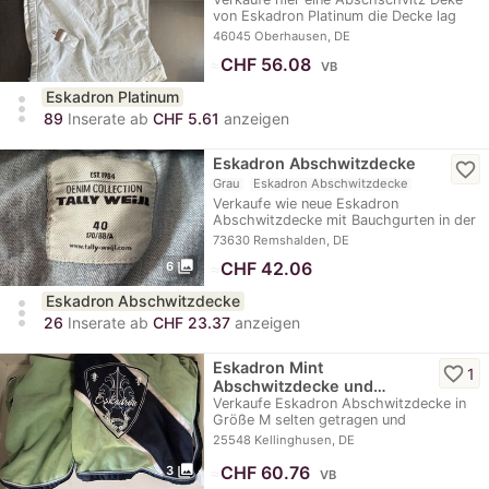
von Eskadron Platinum die Decke lag
einmal auf…
46045 Oberhausen, DE
≈
CHF 56.08
VB
Eskadron Platinum
more_vert
89
Inserate ab
CHF 5.61
anzeigen
Eskadron Abschwitzdecke
favorite_border
Grau
Eskadron Abschwitzdecke
Verkaufe wie neue Eskadron
Abschwitzdecke mit Bauchgurten in der
Größe 155
73630 Remshalden, DE
photo_library
≈
CHF 42.06
6
Eskadron Abschwitzdecke
more_vert
26
Inserate ab
CHF 23.37
anzeigen
Eskadron Mint
favorite_border
1
Abschwitzdecke und…
Verkaufe Eskadron Abschwitzdecke in
Größe M selten getragen und
ungewaschen Mit…
25548 Kellinghusen, DE
photo_library
≈
CHF 60.76
3
VB