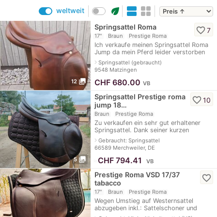
eco
weltweit
Springsattel Roma
favorite_border
7
17"
Braun
Prestige Roma
Ich verkaufe meinen Springsattel Roma
Jump da mein Pferd leider verstorben
ist. Der Sattel ist wurde 8 Jahre
navigate_next
Springsattel (gebraucht)
gebraucht, ist aber in einem sehr guten
9548 Matzingen
photo_library
CHF
680.00
12
VB
Springsattel Prestige roma
favorite_border
10
jump 18…
Braun
Prestige Roma
Zu verkaufen ein sehr gut erhaltener
Springsattel. Dank seiner kurzen
Auflagefläche auch für kürzere Pferde
navigate_next
Gebraucht: Springsattel
geeignet. Sattel kann auch verschickt
66589 Merchweiler, DE
werd
photo_library
≈
CHF 794.41
5
VB
Prestige Roma VSD 17/37
favorite_border
tabacco
17"
Braun
Prestige Roma
Wegen Umstieg auf Westernsattel
abzugeben inkl.: Sattelschoner und
Schabracke Acavallo Alupro