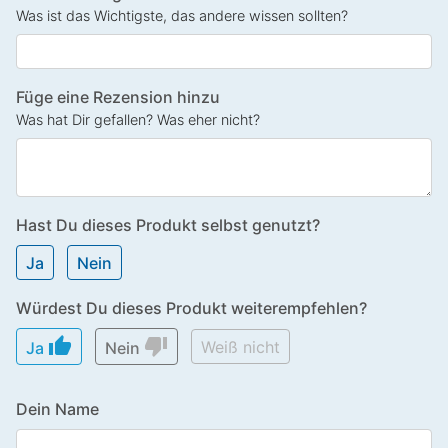
Was ist das Wichtigste, das andere wissen sollten?
Füge eine Rezension hinzu
Was hat Dir gefallen? Was eher nicht?
Hast Du dieses Produkt selbst genutzt?
Ja
Nein
Würdest Du dieses Produkt weiterempfehlen?
thumb_up
thumb_down
Weiß nicht
Ja
Nein
Dein Name