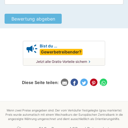
campaign
Bist du …
Gewerbetreibender?
chevron_right
Jetzt alle Gratis-Vorteile sichern
Diese Seite teilen:
Wenn zwei Preise angegeben sind: Der vom Verkäufer festgelegte (grau markierte)
Preis wurde automatisch mit einem Wechselkurs der Europäischen Zentralbank in die
angezeigte Währung umgerechnet und dient ausschließlich als Orientierungshilfe.