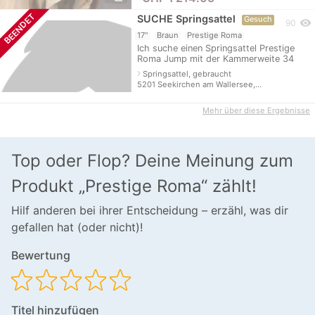
BEENDET
SUCHE Springsattel
Gesuch
visibility
90
17"
Braun
Prestige Roma
Ich suche einen Springsattel Prestige
Roma Jump mit der Kammerweite 34
oder 35. Am besten in braun, das ist
navigate_next
Springsattel, gebraucht
aber zweitrangig.
5201 Seekirchen am Wallersee,…
Mehr über diese Ergebnisse
Top oder Flop? Deine Meinung zum
Produkt „Prestige Roma“ zählt!
Hilf anderen bei ihrer Entscheidung – erzähl, was dir
gefallen hat (oder nicht)!
Bewertung
Titel hinzufügen