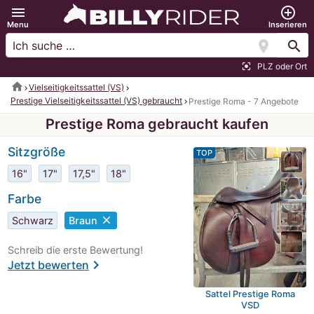
menu
add_circle_outline
Menu
Inserieren
location_on
search
PLZ oder Ort
center_focus_strong
home
Vielseitigkeitssattel (VS)
Prestige Vielseitigkeitssattel (VS) gebraucht
Prestige Roma - 7 Angebote
Prestige Roma gebraucht kaufen
Sitzgröße
TOP
16"
17"
17,5"
18"
Farbe
close
Schwarz
Braun
Schreib die erste Bewertung!
chevron_right
Jetzt bewerten
Sattel Prestige Roma
VSD