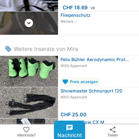
≈
CHF 18.69
VB
Fliegenschutz
expand_circle_down
Weitere ...
local_offer
Weitere Inserate von Mira
Felix Bühler Aerodynamic Protection…
9050 Appenzell
favorite
Preis anzeigen
Showmaster Schnurgurt 120
9050 Appenzell
CHF 25.00
Chaps Airflow CX M
chat
favorite_border
share
9050 Appenzell
Nachricht
Merkliste?
Teilen