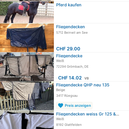
Pferd kaufen
Fliegendecken
5712 Beinwil am See
CHF 29.00
Fliegendecke
Weiß
72294 Grömbach, DE
≈
CHF 14.02
VB
Fliegendecke QHP neu 135
Beige
3417 Rüegsau
favorite
Preis anzeigen
Fliegendecken weiss Gr 125 & 135 cm
Weiß
8192 Glattfelden