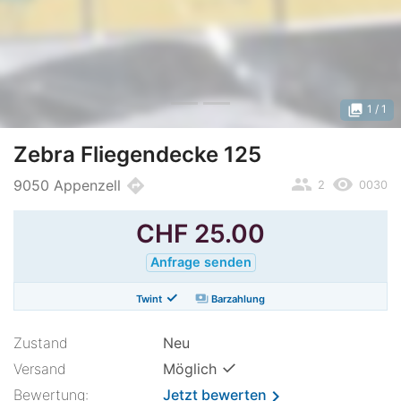
photo_library
1
/ 1
Zebra Fliegendecke 125
people
remove_red_eye
directions
9050 Appenzell
2
0030
CHF
25.00
Anfrage senden
✓
payments
Twint
Barzahlung
Zustand
Neu
✓
Versand
Möglich
Bewertung:
Jetzt bewerten
chevron_right