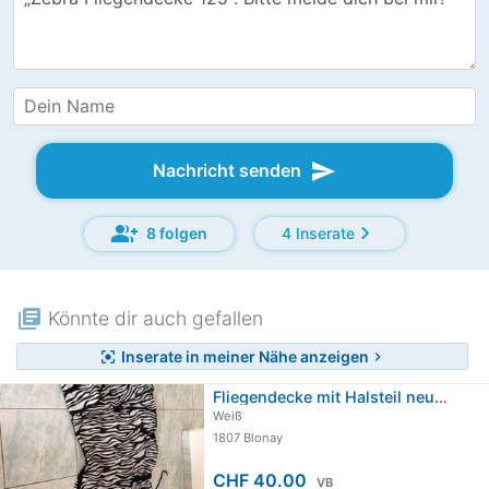
send
Nachricht senden
group_add
chevron_right
8 folgen
4 Inserate
library_books
Könnte dir auch gefallen
Inserate in meiner Nähe anzeigen
center_focus_strong
chevron_right
Fliegendecke mit Halsteil neuwertig…
Weiß
1807 Blonay
CHF 40.00
VB