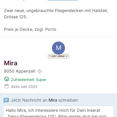
Zwei neue, ungebrauchte Fliegendecken mit Halsteil,
Grösse 125.
Preis je Decke, zzgl. Porto
M
1 Jahr dabei
Mira
directions
9050 Appenzell
mood
Zufriedenheit: Super
edit_calendar
Aktiv seit 2025
chat
Jetzt Nachricht an
Mira
schreiben: