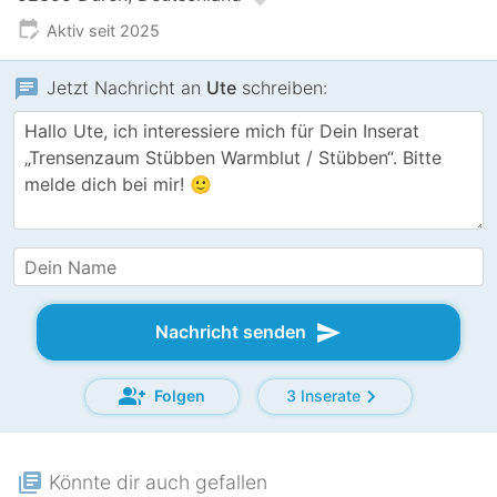
edit_calendar
Aktiv seit 2025
chat
Jetzt Nachricht an
Ute
schreiben:
send
Nachricht senden
group_add
chevron_right
Folgen
3 Inserate
library_books
Könnte dir auch gefallen