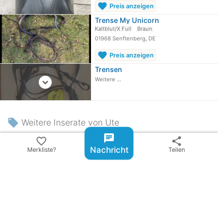
favorite
Preis anzeigen
Trense My Unicorn
Kaltblut/X Full
Braun
01968 Senftenberg, DE
favorite
Preis anzeigen
Trensen
expand_circle_down
Weitere ...
local_offer
Weitere Inserate von Ute
chat
Kandarenzaum Warmblut
favorite_border
share
Schwarz
Nachricht
Merkliste?
Teilen
52355 Düren, DE
favorite
Preis anzeigen
Trensenzaum Warmblut Halbrund genäht
Warmblut/Full
52355 Düren, DE