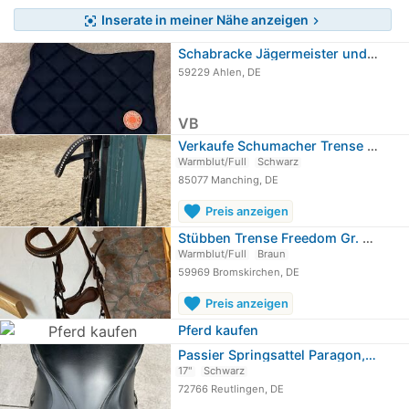
Inserate in meiner Nähe anzeigen
center_focus_strong
chevron_right
Schabracke Jägermeister und Hermes
59229 Ahlen, DE
VB
Verkaufe Schumacher Trense schwarz WB
Warmblut/Full
Schwarz
85077 Manching, DE
favorite
Preis anzeigen
Stübben Trense Freedom Gr. Warmblut
Warmblut/Full
Braun
59969 Bromskirchen, DE
favorite
Preis anzeigen
Pferd kaufen
Passier Springsattel Paragon,…
17"
Schwarz
72766 Reutlingen, DE