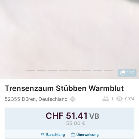
photo_library
1
/ 7
Trensenzaum Stübben Warmblut
people
remove_red_eye
directions
52355 Düren, Deutschland
1
0074
≈
CHF
51.41
VB
55,00 €
payments
account_balance
Barzahlung
Überweisung