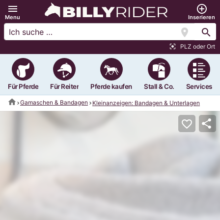
menu
add_circle_outline
Menu
Inserieren
location_on
search
PLZ oder Ort
center_focus_strong
Für Pferde
Für Reiter
Pferde kaufen
Stall & Co.
Services
home
Gamaschen & Bandagen
Kleinanzeigen: Bandagen & Unterlagen
share
favorite_border