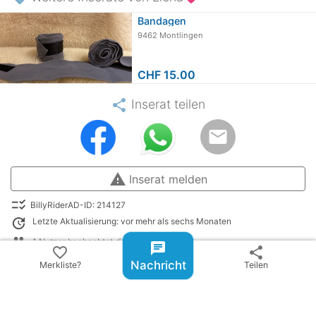
Bandagen
9462 Montlingen
CHF 15.00
share
Inserat teilen
email
warning
Inserat melden
checklist_rtl
BillyRiderAD-ID: 214127
update
Letzte Aktualisierung: vor mehr als sechs Monaten
people
1 Nutzer beobachtet dieses Angebot
chat
favorite_border
share
remove_red_eye
0119
Nachricht
Merkliste?
Teilen
library_books
gelistet in:
Kleinanzeigen: Bandagen & Unterlagen