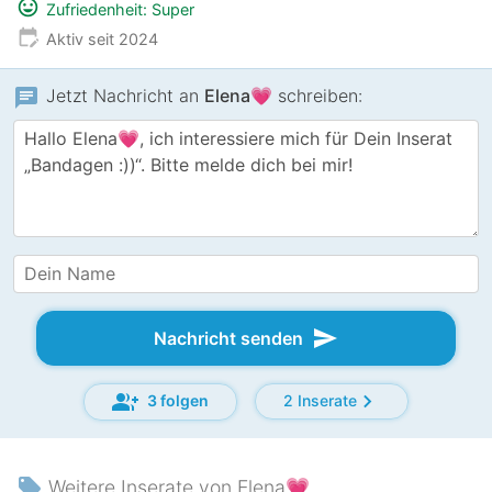
mood
Zufriedenheit: Super
edit_calendar
Aktiv seit 2024
chat
Jetzt Nachricht an
Elena💗
schreiben:
send
Nachricht senden
group_add
chevron_right
3 folgen
2 Inserate
local_offer
Weitere Inserate von Elena💗