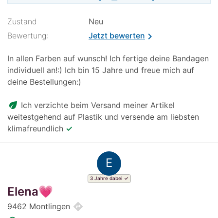
Zustand
Neu
Bewertung:
Jetzt bewerten
chevron_right
In allen Farben auf wunsch! Ich fertige deine Bandagen
individuell an!:) Ich bin 15 Jahre und freue mich auf
deine Bestellungen:)
eco
Ich verzichte beim Versand meiner Artikel
weitestgehend auf Plastik und versende am liebsten
klimafreundlich
✓
E
3 Jahre dabei
Elena💗
directions
9462 Montlingen