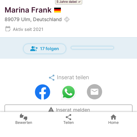
5 Jahre dabei
Marina Frank
directions
89079 Ulm, Deutschland
edit_calendar
Aktiv seit 2021
group_add
17 folgen
share
Inserat teilen
email
warning
Inserat melden
thumbs_up_down
share
home
checklist_rtl
BillyRiderAD-ID: 165210
Bewerten
Teilen
Home
update
Letzte Aktualisierung: vor mehr als sechs Monaten