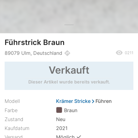
Führstrick Braun
remove_red_eye
directions
89079 Ulm, Deutschland
0211
Verkauft
Dieser Artikel wurde bereits verkauft.
chevron_right
Modell
Krämer Stricke
Führen
Farbe
Braun
Zustand
Neu
Kaufdatum
2021
✓
Versand
Möglich