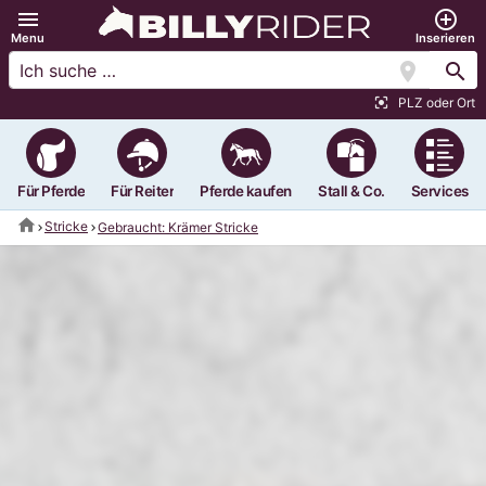
menu
add_circle_outline
Menu
Inserieren
location_on
search
PLZ oder Ort
center_focus_strong
Für Pferde
Für Reiter
Pferde kaufen
Stall & Co.
Services
home
Stricke
Gebraucht: Krämer Stricke