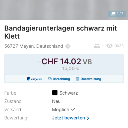
photo_library
1
/ 7
Bandagierunterlagen schwarz mit
Klett
people
remove_red_eye
directions
56727 Mayen, Deutschland
1
0033
≈
CHF
14.02
VB
15,00 €
payments
account_balance
Barzahlung
Überweisung
Farbe
Schwarz
Zustand
Neu
✓
Versand
Möglich
Bewertung:
Jetzt bewerten
chevron_right