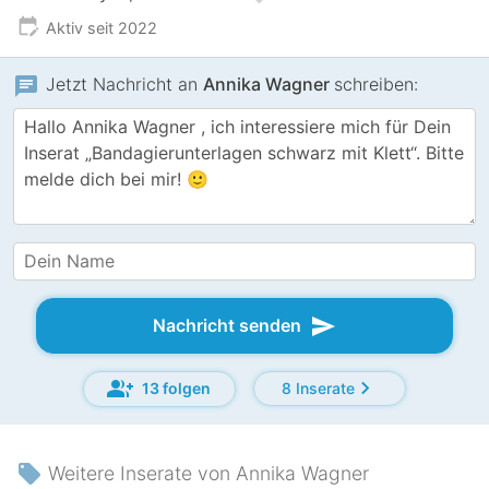
edit_calendar
Aktiv seit 2022
chat
Jetzt Nachricht an
Annika Wagner
schreiben:
send
Nachricht senden
group_add
chevron_right
13 folgen
8 Inserate
local_offer
Weitere Inserate von Annika Wagner