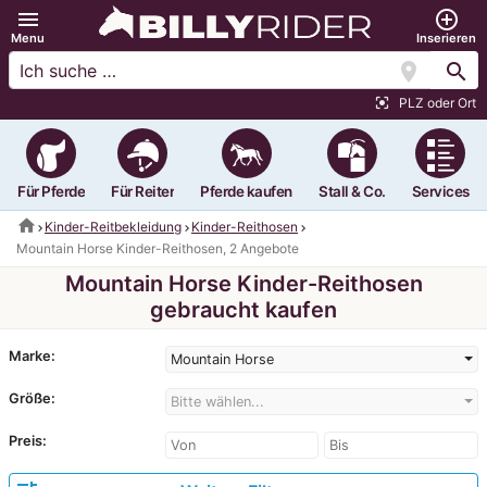
menu
add_circle_outline
Menu
Inserieren
location_on
search
PLZ oder Ort
center_focus_strong
Für Pferde
Für Reiter
Pferde kaufen
Stall & Co.
Services
home
Kinder-Reitbekleidung
Kinder-Reithosen
Mountain Horse Kinder-Reithosen, 2 Angebote
Mountain Horse Kinder-Reithosen
gebraucht kaufen
Marke:
Mountain Horse
Größe:
Bitte wählen...
Preis: