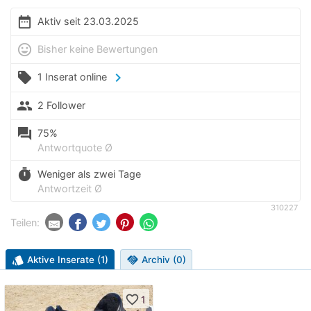
date_range
Aktiv seit 23.03.2025
mood
Bisher keine Bewertungen
local_offer
chevron_right
1 Inserat online
people
2 Follower
question_answer
75%
Antwortquote Ø
timer
Weniger als zwei Tage
Antwortzeit Ø
310227
Teilen:
style
Aktive Inserate (1)
handshake
Archiv (0)
favorite_border
1