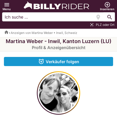
menu
add_circle_outline
Menu
Inserieren
location_on
search
PLZ oder Ort
center_focus_strong
home
Anzeigen von Martina Weber • Inwil, Schweiz
Martina Weber - Inwil, Kanton Luzern (LU)
Profil & Anzeigenübersicht
alarm_add
Verkäufer folgen