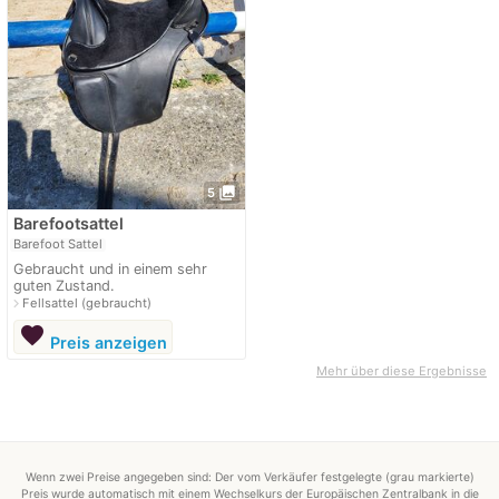
photo_library
5
Barefootsattel
Barefoot Sattel
Gebraucht und in einem sehr
guten Zustand.
navigate_next
Fellsattel (gebraucht)
favorite
Preis anzeigen
Mehr über diese Ergebnisse
Wenn zwei Preise angegeben sind: Der vom Verkäufer festgelegte (grau markierte)
Preis wurde automatisch mit einem Wechselkurs der Europäischen Zentralbank in die