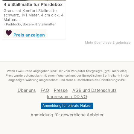
4 x Stallmatte für Pferdebox
Granumat Komfort Stallmatte,
schwarz, 1x1 Meter, 4 cm dick, 4
Matten...
navigate_next
Paddock-, Boxen- & Stallmatten
favorite
Preis anzeigen
Mehr über diese Ergebnisse
Wenn zwei Preise angegeben sind: Der vom Verkäufer festgelegte (grau markierte)
Preis wurde automatisch mit einem Wechselkurs der Europäischen Zentralbank in die
angezeigte Währung umgerechnet und dient ausschließlich als Orientierungshilfe.
Über uns
FAQ
Presse
AGB und Datenschutz
Impressum / DD VO
Anmeldung für private Nutzer
Anmeldung für gewerbliche Anbieter