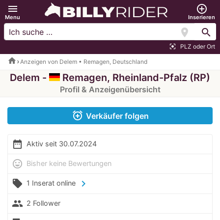
menu
add_circle_outline
Menu
Inserieren
location_on
search
PLZ oder Ort
center_focus_strong
home
Anzeigen von Delem • Remagen, Deutschland
Delem -
Remagen, Rheinland-Pfalz (RP)
Profil & Anzeigenübersicht
alarm_add
Verkäufer folgen
date_range
Aktiv seit 30.07.2024
mood
Bisher keine Bewertungen
local_offer
chevron_right
1 Inserat online
people
2 Follower