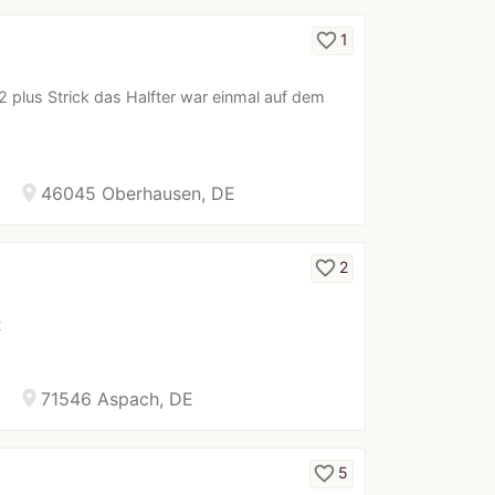
favorite_border
1
2 plus Strick das Halfter war einmal auf dem
location_on
46045 Oberhausen, DE
favorite_border
2
t
location_on
71546 Aspach, DE
favorite_border
5