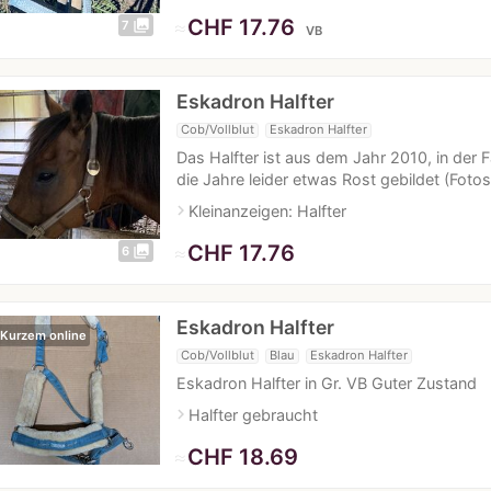
≈
CHF 17.76
photo_library
7
VB
Eskadron Halfter
Cob/Vollblut
Eskadron Halfter
Das Halfter ist aus dem Jahr 2010, in der
die Jahre leider etwas Rost gebildet (Foto
navigate_next
Kleinanzeigen: Halfter
≈
CHF 17.76
photo_library
6
Eskadron Halfter
 Kurzem online
Cob/Vollblut
Blau
Eskadron Halfter
Eskadron Halfter in Gr. VB Guter Zustand
navigate_next
Halfter gebraucht
≈
CHF 18.69