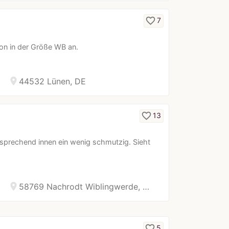
favorite_border
7
ron in der Größe WB an.
location_on
44532 Lünen, DE
favorite_border
13
sprechend innen ein wenig schmutzig. Sieht
location_on
58769 Nachrodt Wiblingwerde, …
favorite_border
5