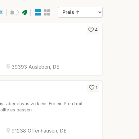
eco
it
favorite_border
4
location_on
39393 Ausleben, DE
favorite_border
1
st aber etwas zu klein. Für ein Pferd mit
ollte es passen
location_on
91238 Offenhausen, DE