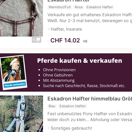
Warmblut/Full
Rosa
Eskadron Halfter
Verkaufe ein gut erhaltenes Eskadron Halfte
Weiß. Nur 2-3 mal benutzt, deswegen so 
navigate_next
Halfter, Inserate
≈
CHF 14.02
photo_library
5
VB
Eskadron Halfter himmelblau Grö
Blau
Eskadron Halfter
Fast unbenutztes Pony Halfter von Eskadron
leider doch zu klein… Abholung oder Versa
navigate_next
Sonstiges gebraucht