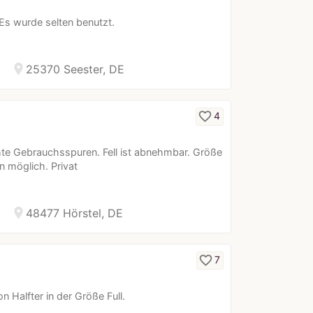
Es wurde selten benutzt.
location_on
25370 Seester, DE
favorite_border
4
chte Gebrauchsspuren. Fell ist abnehmbar. Größe
 möglich. Privat
location_on
48477 Hörstel, DE
favorite_border
7
 Halfter in der Größe Full.