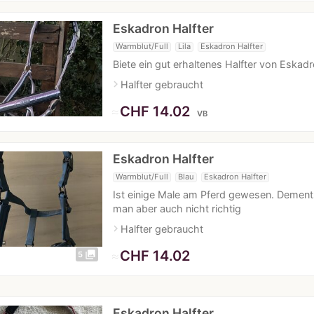
Eskadron Halfter
Warmblut/Full
Lila
Eskadron Halfter
Biete ein gut erhaltenes Halfter von Eskad
navigate_next
Halfter gebraucht
≈
CHF 14.02
VB
Eskadron Halfter
Warmblut/Full
Blau
Eskadron Halfter
Ist einige Male am Pferd gewesen. Dement
man aber auch nicht richtig
navigate_next
Halfter gebraucht
≈
CHF 14.02
photo_library
5
Eskadron Halfter