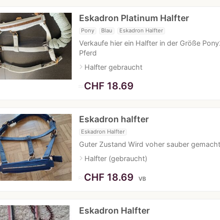
Eskadron Platinum Halfter
Pony
Blau
Eskadron Halfter
Verkaufe hier ein Halfter in der Größe Pony
Pferd
navigate_next
Halfter gebraucht
≈
CHF 18.69
Eskadron halfter
Eskadron Halfter
Guter Zustand Wird voher sauber gemach
navigate_next
Halfter (gebraucht)
≈
CHF 18.69
VB
Eskadron Halfter