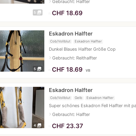
navigate_next
Gebraucht: Halfter
≈
CHF 18.69
photo_library
5
Eskadron Halfter
Cob/Vollblut
Eskadron Halfter
Dunkel Blaues Halfter Größe Cop
navigate_next
Gebraucht: Reithalfter
≈
CHF 18.69
photo_library
5
VB
Eskadron Halfter
Cob/Vollblut
Gelb
Eskadron Halfter
Super schönes Eskadron Fell Halfter mit 
navigate_next
Gebraucht: Halfter
≈
CHF 23.37
photo_library
4