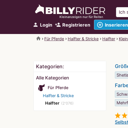
Kleinanzeigen nur für Reiter.
add_circle_outline
person
person_add
Login
Registrieren
Inserieren
home
Für Pferde
Halfter & Stricke
Halfter
Klei
Größ
Kategorien:
Shetl
Alle Kategorien
Farb
Für Pferde
Schw
Halfter & Stricke
Mehrf
Halfter
(2'076)
Selbs