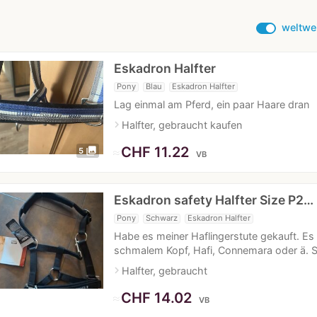
weltwe
Eskadron Halfter
Pony
Blau
Eskadron Halfter
Lag einmal am Pferd, ein paar Haare dran
navigate_next
Halfter, gebraucht kaufen
≈
CHF 11.22
photo_library
5
VB
Eskadron safety Halfter Size P2…
Pony
Schwarz
Eskadron Halfter
Habe es meiner Haflingerstute gekauft. Es i
schmalem Kopf, Hafi, Connemara oder ä. S
navigate_next
Halfter, gebraucht
≈
CHF 14.02
VB