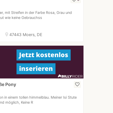
r, mit Streifen in der Farbe Rosa, Grau und
gut wie keine Gebrauchss
location_on
47443 Moers, DE
ße Pony
favorite_border
 in einem tollen himmelblau. Meiner Isi Stute
nd möglich, Keine R