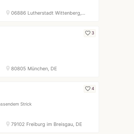
location_on
06886 Lutherstadt Wittenberg,…
favorite_border
3
location_on
80805 München, DE
favorite_border
4
passendem Strick
location_on
79102 Freiburg im Breisgau, DE