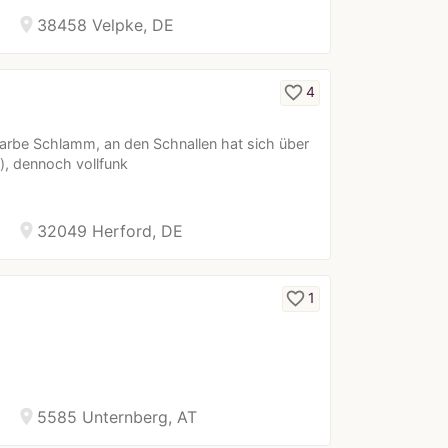
location_on
38458 Velpke, DE
favorite_border
4
 Farbe Schlamm, an den Schnallen hat sich über
s), dennoch vollfunk
location_on
32049 Herford, DE
favorite_border
1
location_on
5585 Unternberg, AT