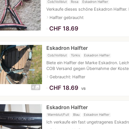
Cob/Vollblut
Rosa
Eskadron Halfter
Verkaufe dieses schöne Eskadron Halfter. 
navigate_next
Halfter gebraucht
≈
CHF 18.69
Eskadron Halfter
Cob/Vollblut
Türkis
Eskadron Halfter
Biete ein Halfter der Marke Eskadron. Lei
COB Versand gegen Übernahme der Kosten
navigate_next
Gebraucht: Halfter
≈
CHF 18.69
photo_library
4
VB
Eskadron Halfter
Warmblut/Full
Blau
Eskadron Halfter
Ich verkaufe ein fast ungetragenes Eskadron