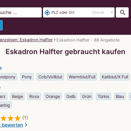
search
my_location
nanzeigen: Eskadron Halfter
Eskadron Halfter - 88 Angebote
Eskadron Halfter gebraucht kaufen
e
andpony
Pony
Cob/Vollblut
Warmblut/Full
Kaltblut/X Full
e
arz
Beige
Rosa
Orange
Gelb
Grün
Türkis
Blau
arbig
(1)
chevron_right
t bewerten