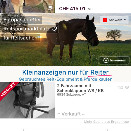
photo_library
≈
CHF 415.01
8
VB
Europas größter
Schweiz
favorite_border
Reitsportmarktplatz
für Reitsachen!
add_circle_outline
Inserieren
Kleinanzeigen nur für
Reiter
Gebrauchtes Reit-Equipment & Pferde kaufen
VERKAUFT
2 Fahrzäume mit
visibility
152
Scheuklappen WB / KB
6934 Sulzberg, AT
~ Verkauft ~
Mehr über diese Ergebnisse