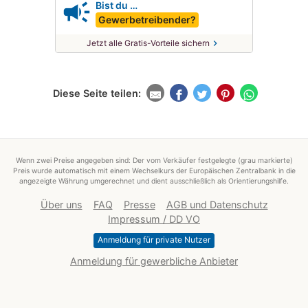
campaign
Bist du …
Gewerbetreibender?
chevron_right
Jetzt alle Gratis-Vorteile sichern
Diese Seite teilen:
Wenn zwei Preise angegeben sind: Der vom Verkäufer festgelegte (grau markierte)
Preis wurde automatisch mit einem Wechselkurs der Europäischen Zentralbank in die
angezeigte Währung umgerechnet und dient ausschließlich als Orientierungshilfe.
Über uns
FAQ
Presse
AGB und Datenschutz
Impressum / DD VO
Anmeldung für private Nutzer
Anmeldung für gewerbliche Anbieter