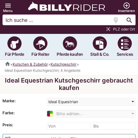
menu
add_circle_outline
Menu
Inserieren
location_on
search
PLZ oder Ort
center_focus_strong
Für Pferde
Für Reiter
Pferde kaufen
Stall & Co.
Services
home
Kutschen & Zubehör
Kutschgeschirr
Ideal Equestrian Kutschgeschirr, 4 Angebote
Ideal Equestrian Kutschgeschirr gebraucht
kaufen
Marke:
Ideal Equestrian
Farbe:
Bitte wählen...
Preis: