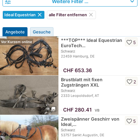
tune
expand_more
Weitere Filter …
clear
clear
Ideal Equestrian
alle Filter entfernen
Angebote
Gesuche
***TOP*** Ideal Equestrian
favorite_border
5
Vor Kurzem online
EuroTech…
Schwarz
22459 Hamburg, DE
≈
CHF 653.36
Brustblatt mit fixen
favorite_border
2
Zugsträngen XXL
Schwarz
2333 Leopoldsdorf, AT
photo_library
≈
CHF 280.41
3
VB
Zweispänner Geschirr von
favorite_border
5
Ideal,…
Schwarz
53757 Sankt Augustin, DE