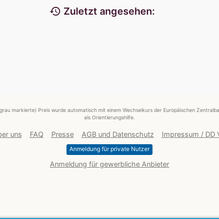
history
Zuletzt angesehen:
grau markierte) Preis wurde automatisch mit einem Wechselkurs der Europäischen Zentralba
als Orientierungshilfe.
er uns
FAQ
Presse
AGB und Datenschutz
Impressum / DD
Anmeldung für private Nutzer
Anmeldung für gewerbliche Anbieter