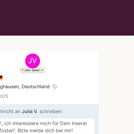
JV
1 Jahr dabei
directions
nghausen, Deutschland
2025
chricht an
Julia V.
schreiben: