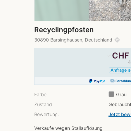
Recyclingpfosten
directions
30890 Barsinghausen, Deutschland
≈
CHF
4
Anfrage 
payments
Barzahlu
Farbe
Grau
Zustand
Gebraucht
Bewertung:
Jetzt bew
Verkaufe wegen Stallauflösung