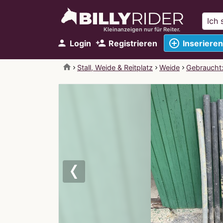
Kleinanzeigen nur für Reiter.
add_circle_outline
person
person_add
Login
Registrieren
Inserieren
home
Stall, Weide & Reitplatz
Weide
Gebraucht
Previous