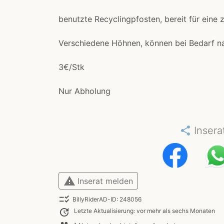
benutzte Recyclingpfosten, bereit für eine
Verschiedene Höhnen, können bei Bedarf 
3€/Stk
Nur Abholung
share
Insera
warning
Inserat melden
checklist_rtl
BillyRiderAD-ID: 248056
update
Letzte Aktualisierung: vor mehr als sechs Monaten