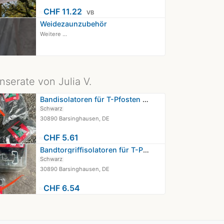
≈
CHF 11.22
VB
Weidezaunzubehör
Weitere ...
nserate von Julia V.
Bandisolatoren für T-Pfosten *NEU*
Schwarz
30890 Barsinghausen, DE
≈
CHF 5.61
Bandtorgriffisolatoren für T-Pfosten
Schwarz
30890 Barsinghausen, DE
≈
CHF 6.54