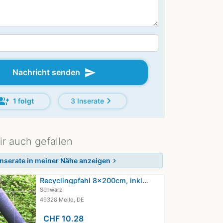
send
Nachricht senden
oup_add
chevron_right
1 folgt
3 Inserate
ir auch gefallen
Inserate in meiner Nähe anzeigen
chevron_right
Recyclingpfahl 8x200cm, inkl.…
Schwarz
49328 Melle, DE
≈
CHF 10.28