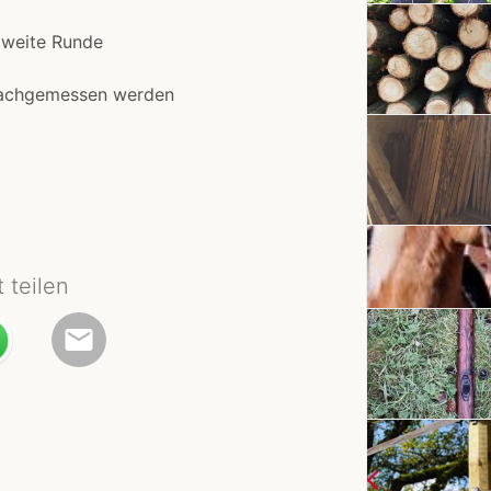
 zweite Runde
nachgemessen werden
t teilen
email