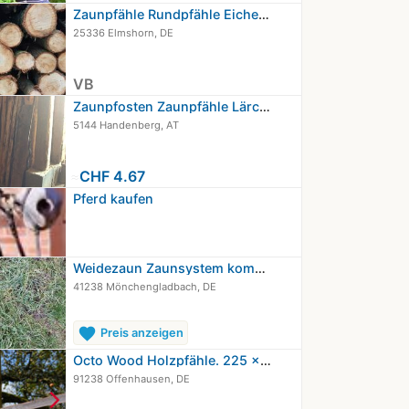
Zaunpfähle Rundpfähle Eichenpfähle…
25336 Elmshorn, DE
VB
Zaunpfosten Zaunpfähle Lärche 200cm
5144 Handenberg, AT
≈
CHF 4.67
Pferd kaufen
Weidezaun Zaunsystem komplett
41238 Mönchengladbach, DE
favorite
Preis anzeigen
Octo Wood Holzpfähle. 225 x 10 cm,…
91238 Offenhausen, DE