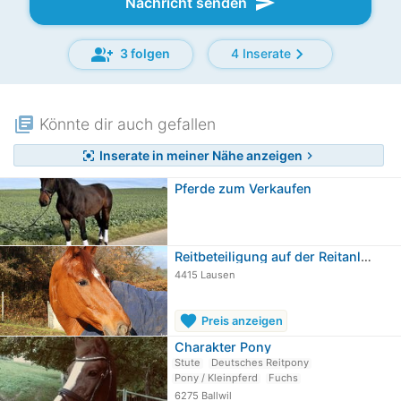
send
Nachricht senden
group_add
chevron_right
3 folgen
4 Inserate
library_books
Könnte dir auch gefallen
Inserate in meiner Nähe anzeigen
center_focus_strong
chevron_right
Pferde zum Verkaufen
Reitbeteiligung auf der Reitanlage…
4415 Lausen
favorite
Preis anzeigen
Charakter Pony
Stute
Deutsches Reitpony
Pony / Kleinpferd
Fuchs
6275 Ballwil