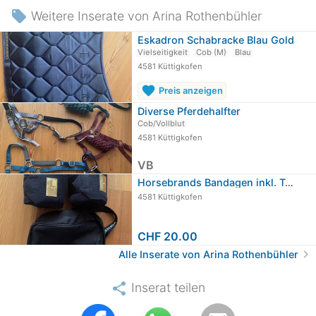
local_offer
Weitere Inserate von Arina Rothenbühler
Eskadron Schabracke Blau Gold
Vielseitigkeit
Cob (M)
Blau
4581 Küttigkofen
favorite
Preis anzeigen
Diverse Pferdehalfter
Cob/Vollblut
4581 Küttigkofen
VB
Horsebrands Bandagen inkl. Tasche zu…
4581 Küttigkofen
CHF 20.00
chevron_right
Alle Inserate von Arina Rothenbühler
share
Inserat teilen