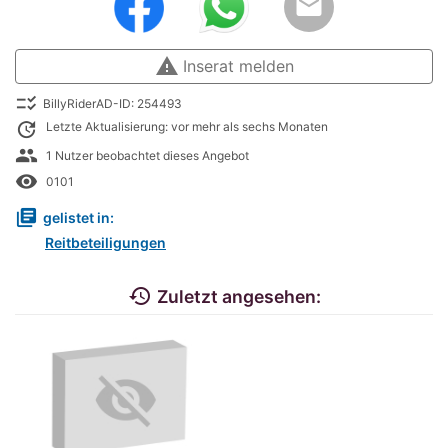
email
warning
Inserat melden
checklist_rtl
BillyRiderAD-ID: 254493
update
Letzte Aktualisierung: vor mehr als sechs Monaten
people
1 Nutzer beobachtet dieses Angebot
remove_red_eye
0101
library_books
gelistet in:
Reitbeteiligungen
history
Zuletzt angesehen: