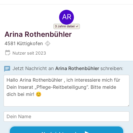
AR
3 Jahre dabei
Arina Rothenbühler
directions
4581 Küttigkofen
edit_calendar
Nutzer seit 2023
chat
Jetzt Nachricht an
Arina Rothenbühler
schreiben: