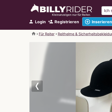
Kleinanzeigen nur für Reiter.
add_circle_outline
person
person_add
Login
Registrieren
Inserieren
home
Für Reiter
Reithelme & Sicherheitsbekleidu
Previous