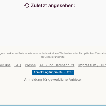
history
Zuletzt angesehen:
grau markierte) Preis wurde automatisch mit einem Wechselkurs der Europäischen Zentralba
als Orientierungshilfe.
er uns
FAQ
Presse
AGB und Datenschutz
Impressum / DD
Anmeldung für private Nutzer
Anmeldung für gewerbliche Anbieter