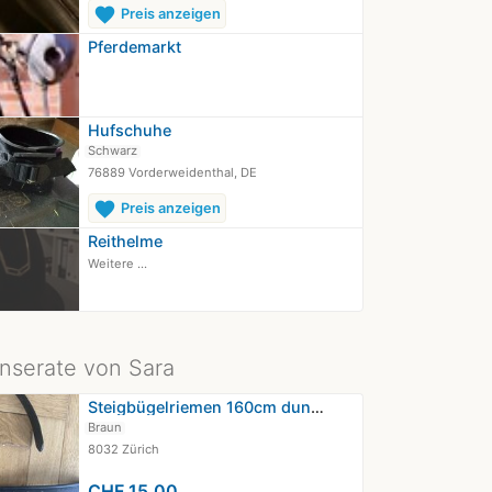
favorite
Preis anzeigen
Pferdemarkt
Hufschuhe
Schwarz
76889 Vorderweidenthal, DE
favorite
Preis anzeigen
Reithelme
Weitere ...
Inserate von Sara
Steigbügelriemen 160cm dunkelbraun,…
Braun
8032 Zürich
CHF 15.00