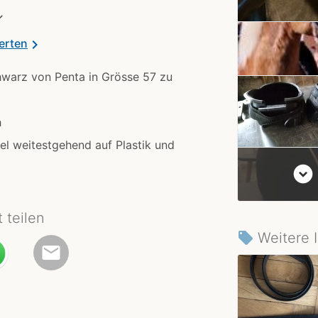
✓
erten
chevron_right
hwarz von Penta in Grösse 57 zu
h
el weitestgehend auf Plastik und
expand_circle_down
t teilen
Weitere 
local_offer
email