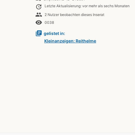
update
Letzte Aktualisierung: vor mehr als sechs Monaten
people
2 Nutzer beobachten dieses Inserat
remove_red_eye
0038
library_books
gelistet in:
Kleinanzeigen: Reithelme