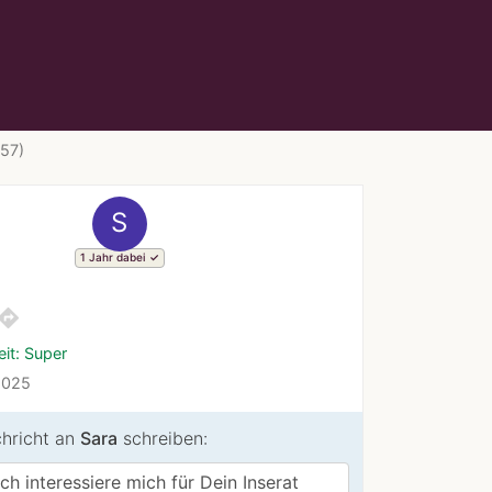
 57)
S
1 Jahr dabei
irections
it: Super
2025
chricht an
Sara
schreiben: