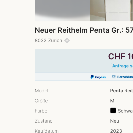
Neuer Reithelm Penta Gr.: 5
directions
8032 Zürich
CHF
1
Anfrage 
payments
Barzahlu
Modell
Penta Rei
Größe
M
Farbe
Schwa
Zustand
Neu
Kaufdatum
2023