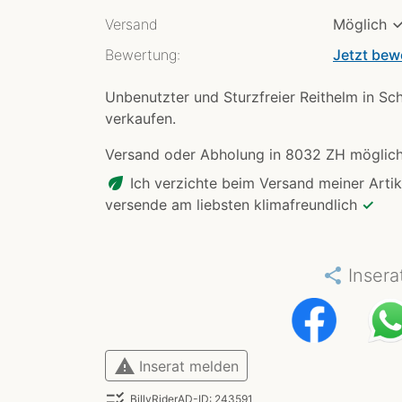
Versand
Möglich
Bewertung:
Jetzt bew
Unbenutzter und Sturzfreier Reithelm in Sc
verkaufen.
Versand oder Abholung in 8032 ZH möglic
eco
Ich verzichte beim Versand meiner Artik
versende am liebsten klimafreundlich
✓
share
Insera
warning
Inserat melden
checklist_rtl
BillyRiderAD-ID: 243591