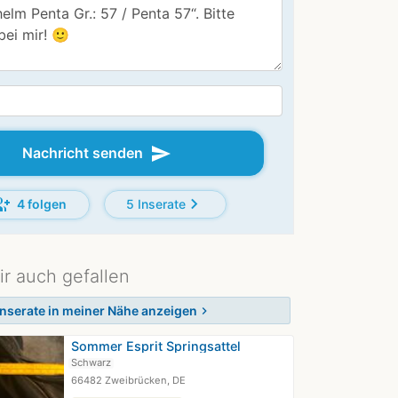
send
Nachricht senden
p_add
chevron_right
4 folgen
5 Inserate
ir auch gefallen
Inserate in meiner Nähe anzeigen
chevron_right
Sommer Esprit Springsattel
Schwarz
66482 Zweibrücken, DE