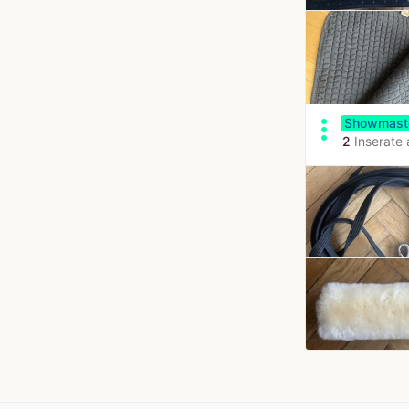
more_vert
Showmaste
2
Inserate