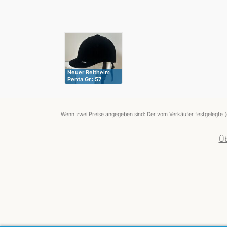
Neuer Reithelm
Penta Gr.: 57
Wenn zwei Preise angegeben sind: Der vom Verkäufer festgelegte (
Üb