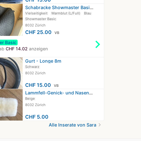
Schabracke Showmaster Basic VS
Vielseitigkeit
Warmblut (L/Full)
Blau
Showmaster Basic
8032 Zürich
CHF 25.00
VB
chevron_right
r Basic
 ab
CHF 14.02
anzeigen
Gurt - Longe 8m
Schwarz
8032 Zürich
CHF 15.00
VB
Lammfell-Genick- und Nasenschoner
Beige
8032 Zürich
CHF 5.00
chevron_right
Alle Inserate von Sara