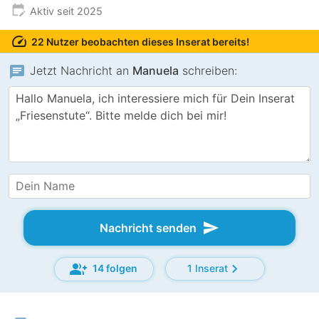
edit_calendar
Aktiv seit 2025
speed
22 Nutzer beobachten dieses Inserat bereits!
chat
Jetzt Nachricht an
Manuela
schreiben:
send
Nachricht senden
group_add
chevron_right
14 folgen
1 Inserat