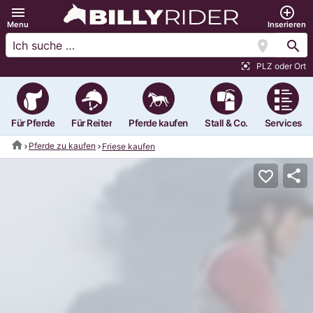
menu
add_circle_outline
Menu
Inserieren
location_on
search
PLZ oder Ort
center_focus_strong
Für Pferde
Für Reiter
Pferde kaufen
Stall & Co.
Services
home
Pferde zu kaufen
Friese kaufen
share
favorite_border