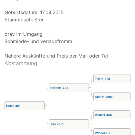
Geburtsdatum: 17.04.2015
Stammbuch: Ster
brav im Umgang
Schmiede- und verladefromm
Nähere Auskünfte und Preis per Mail oder Tel
Abstammung
Tsjerk 328
Norbert 444
Amalia-Anni
Hette 481
Rindert 406
Tsjikke Z.
Winneke J.