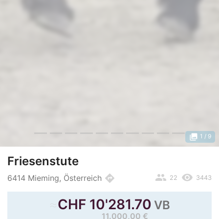
photo_library
1
/ 9
Friesenstute
people
remove_red_eye
directions
6414 Mieming, Österreich
22
3443
≈
CHF
10'281.70
VB
11.000,00 €