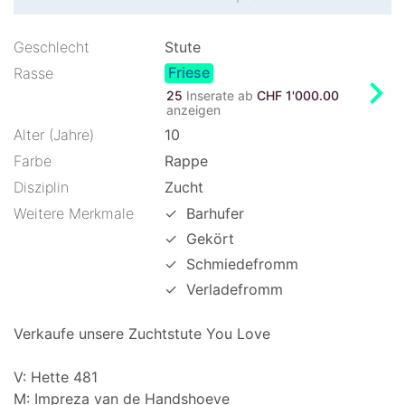
Geschlecht
Stute
Friese
Rasse
chevron_right
25
Inserate ab
CHF 1'000.00
anzeigen
Alter (Jahre)
10
Farbe
Rappe
Disziplin
Zucht
Weitere Merkmale
✓
Barhufer
✓
Gekört
✓
Schmiedefromm
✓
Verladefromm
Verkaufe unsere Zuchtstute You Love
V: Hette 481
M: Impreza van de Handshoeve