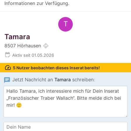
Informationen zur Verfügung.
T
Tamara
directions
8507 Hörhausen
edit_calendar
Aktiv seit 01.05.2026
speed
5 Nutzer beobachten dieses Inserat bereits!
chat
Jetzt Nachricht an
Tamara
schreiben: