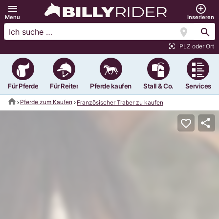
menu
add_circle_outline
Menu
Inserieren
location_on
search
PLZ oder Ort
center_focus_strong
Für Pferde
Für Reiter
Pferde kaufen
Stall & Co.
Services
home
Pferde zum Kaufen
Französischer Traber zu kaufen
share
favorite_border