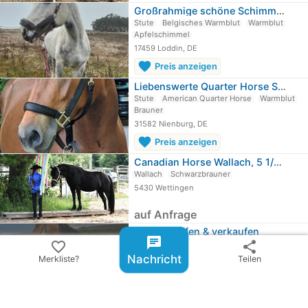
Großrahmige schöne Schimmelstute mit…
Stute
Belgisches Warmblut
Warmblut
Apfelschimmel
17459 Loddin, DE
favorite
Preis anzeigen
Liebenswerte Quarter Horse Stute für…
Stute
American Quarter Horse
Warmblut
Brauner
31582 Nienburg, DE
favorite
Preis anzeigen
Canadian Horse Wallach, 5 1/2 Jahre,…
Wallach
Schwarzbrauner
5430 Wettingen
auf Anfrage
Pferde kaufen & verkaufen
chat
expand_circle_down
favorite_border
share
Weitere ...
Nachricht
Merkliste?
Teilen