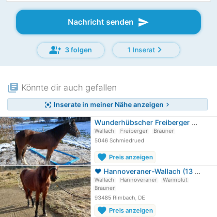
send
Nachricht senden
group_add
chevron_right
3 folgen
1 Inserat
library_books
Könnte dir auch gefallen
Inserate in meiner Nähe anzeigen
center_focus_strong
chevron_right
Wunderhübscher Freiberger Wallach
Wallach
Freiberger
Brauner
5046 Schmiedrued
favorite
Preis anzeigen
❤️ Hannoveraner-Wallach (13 J.) –…
Wallach
Hannoveraner
Warmblut
Brauner
93485 Rimbach, DE
favorite
Preis anzeigen