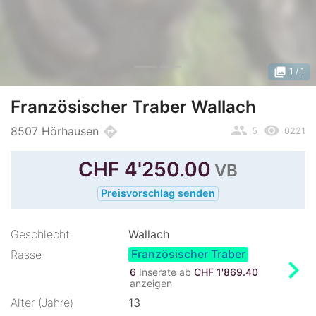
photo_library
1
/ 1
Französischer Traber Wallach
people
remove_red_eye
directions
8507 Hörhausen
5
0221
CHF
4'250.00
VB
Preisvorschlag senden
Geschlecht
Wallach
Französischer Traber
Rasse
chevron_right
6
Inserate ab
CHF 1'869.40
anzeigen
Alter (Jahre)
13