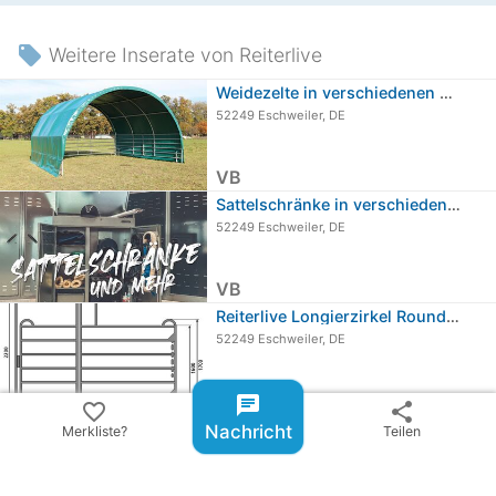
local_offer
Weitere Inserate von Reiterlive
Weidezelte in verschiedenen Größen
52249 Eschweiler, DE
VB
Sattelschränke in verschiedenen…
52249 Eschweiler, DE
VB
Reiterlive Longierzirkel Roundpen 6…
52249 Eschweiler, DE
VB
chat
favorite_border
share
Weidepanele
Nachricht
Merkliste?
Teilen
52249 Eschweiler, DE