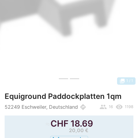
photo_library
1
/ 1
Equiground Paddockplatten 1qm
people
remove_red_eye
directions
52249 Eschweiler, Deutschland
16
1198
≈
CHF
18.69
20,00 €