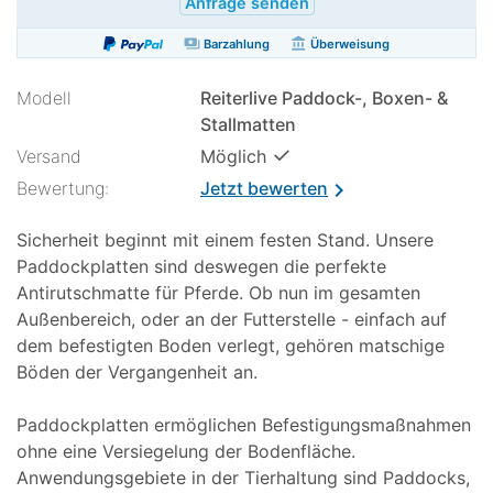
Anfrage senden
payments
account_balance
Barzahlung
Überweisung
Modell
Reiterlive Paddock-, Boxen- &
Stallmatten
✓
Versand
Möglich
Bewertung:
Jetzt bewerten
chevron_right
Sicherheit beginnt mit einem festen Stand. Unsere
Paddockplatten sind deswegen die perfekte
Antirutschmatte für Pferde. Ob nun im gesamten
Außenbereich, oder an der Futterstelle - einfach auf
dem befestigten Boden verlegt, gehören matschige
Böden der Vergangenheit an.
Paddockplatten ermöglichen Befestigungsmaßnahmen
ohne eine Versiegelung der Bodenfläche.
Anwendungsgebiete in der Tierhaltung sind Paddocks,