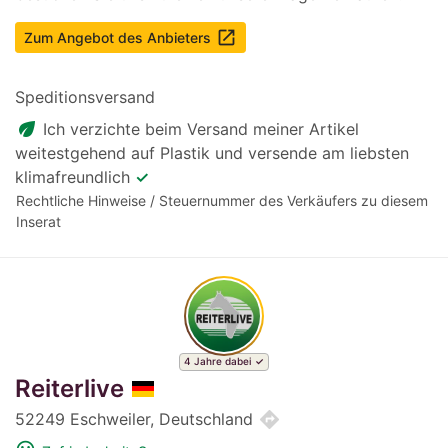
launch
Zum Angebot des Anbieters
Speditionsversand
eco
Ich verzichte beim Versand meiner Artikel
weitestgehend auf Plastik und versende am liebsten
klimafreundlich
✓
Rechtliche Hinweise / Steuernummer des Verkäufers zu diesem
Inserat
4 Jahre dabei
Reiterlive
directions
52249 Eschweiler, Deutschland