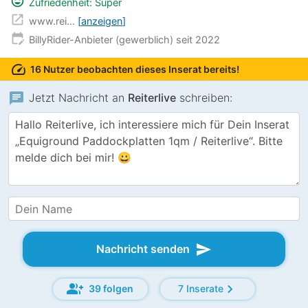
mood
Zufriedenheit: Super
open_in_new
www.rei...
anzeigen
edit_calendar
BillyRider-Anbieter (gewerblich) seit 2022
speed
16 Nutzer beobachten dieses Inserat bereits!
chat
Jetzt Nachricht an
Reiterlive
schreiben:
send
Nachricht senden
group_add
chevron_right
39 folgen
7 Inserate