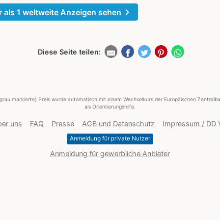
chevron_right
 als 1 weltweite Anzeigen sehen
Diese Seite teilen:
grau markierte) Preis wurde automatisch mit einem Wechselkurs der Europäischen Zentralba
als Orientierungshilfe.
er uns
FAQ
Presse
AGB und Datenschutz
Impressum / DD
Anmeldung für private Nutzer
Anmeldung für gewerbliche Anbieter