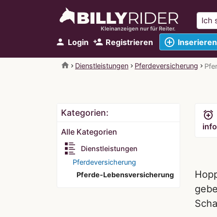
Kleinanzeigen nur für Reiter.
add_circle_outline
person
person_add
Login
Registrieren
Inserieren
home
Dienstleistungen
Pferdeversicherung
Pfe
Kategorien:
alarm_add
info
Alle Kategorien
Dienstleistungen
Pferdeversicherung
Hopp
Pferde-Lebensversicherung
gebe
Scha