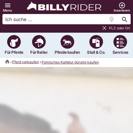
menu
add_circle_outline
Menu
Inserieren
location_on
search
PLZ oder Ort
center_focus_strong
Für Pferde
Für Reiter
Pferde kaufen
Stall & Co.
Services
home
Pferd verkaufen
Polnisches Kaltblut günstig kaufen