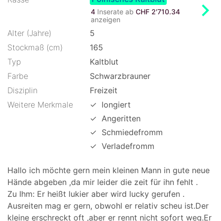
chevron_right
4
Inserate ab
CHF 2'710.34
anzeigen
Alter (Jahre)
5
Stockmaß (cm)
165
Typ
Kaltblut
Farbe
Schwarzbrauner
Disziplin
Freizeit
Weitere Merkmale
✓
longiert
✓
Angeritten
✓
Schmiedefromm
✓
Verladefromm
Hallo ich möchte gern mein kleinen Mann in gute neue
Hände abgeben ,da mir leider die zeit für ihn fehlt .
Zu Ihm: Er heißt lukier aber wird lucky gerufen .
Ausreiten mag er gern, obwohl er relativ scheu ist.Der
kleine erschreckt oft ,aber er rennt nicht sofort weg.Er