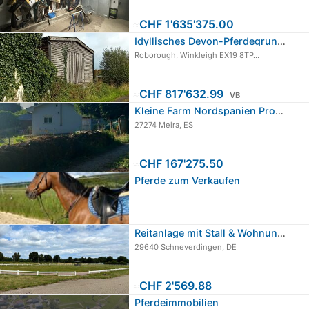
≈
CHF 1'635'375.00
Idyllisches Devon-Pferdegrundstück
Roborough, Winkleigh EX19 8TP…
≈
CHF 817'632.99
VB
Kleine Farm Nordspanien Provinz Lugo…
27274 Meira, ES
≈
CHF 167'275.50
Pferde zum Verkaufen
Reitanlage mit Stall & Wohnung zu…
29640 Schneverdingen, DE
≈
CHF 2'569.88
Pferdeimmobilien