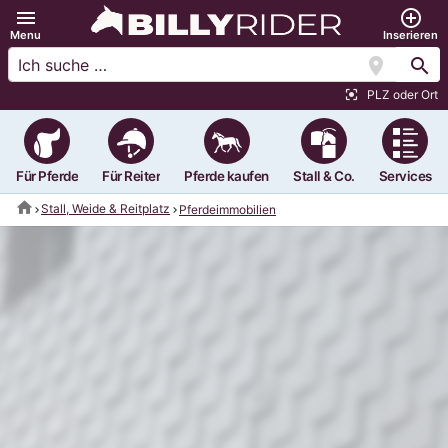
menu
add_circle_outline
Menu
Inserieren
location_on
search
PLZ oder Ort
center_focus_strong
Für Pferde
Für Reiter
Pferde kaufen
Stall & Co.
Services
home
Stall, Weide & Reitplatz
Pferdeimmobilien