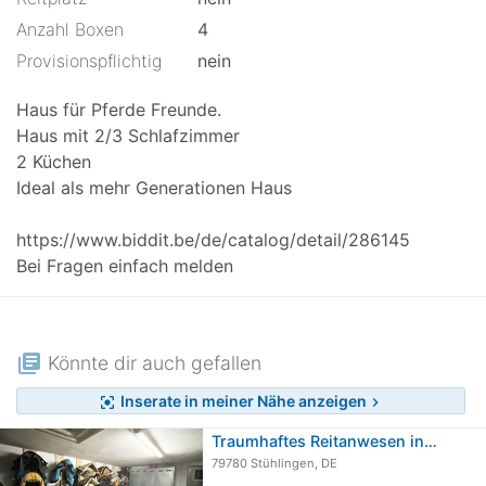
Anzahl Boxen
4
Provisionspflichtig
nein
Haus für Pferde Freunde.
Haus mit 2/3 Schlafzimmer
2 Küchen
Ideal als mehr Generationen Haus
https://www.biddit.be/de/catalog/detail/286145
Bei Fragen einfach melden
library_books
Könnte dir auch gefallen
Inserate in meiner Nähe anzeigen
center_focus_strong
chevron_right
Traumhaftes Reitanwesen in…
79780 Stühlingen, DE