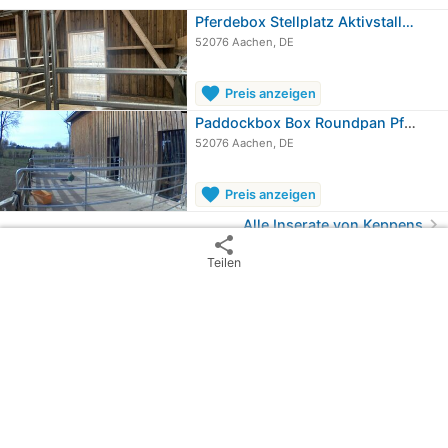
Pferdebox Stellplatz Aktivstall…
52076 Aachen, DE
favorite
Preis anzeigen
Paddockbox Box Roundpan Pferd Pony
52076 Aachen, DE
favorite
Preis anzeigen
chevron_right
Alle Inserate von Keppens
share
K
Teilen
1 Jahr dabei
Keppens
directions
52076 Aachen, Deutschland
edit_calendar
Aktiv seit 2025