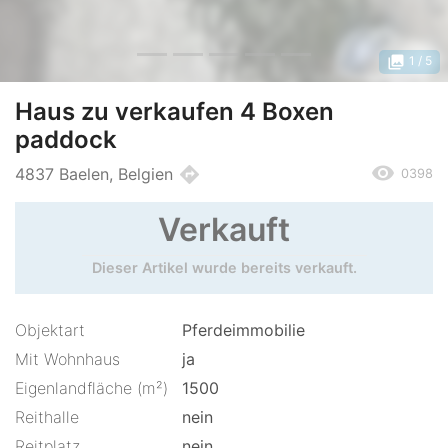
photo_library
1
/ 5
Haus zu verkaufen 4 Boxen
paddock
remove_red_eye
directions
4837 Baelen, Belgien
0398
Verkauft
Dieser Artikel wurde bereits verkauft.
Objektart
Pferdeimmobilie
Mit Wohnhaus
ja
Eigenlandfläche (m²)
1500
Reithalle
nein
Reitplatz
nein