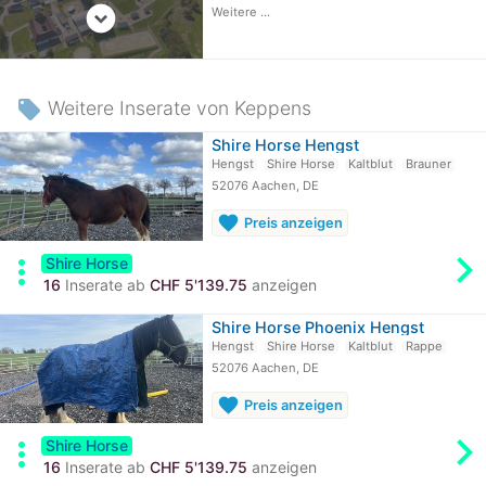
expand_circle_down
Weitere ...
local_offer
Weitere Inserate von Keppens
Shire Horse Hengst
Hengst
Shire Horse
Kaltblut
Brauner
52076 Aachen, DE
favorite
Preis anzeigen
chevron_rig
more_vert
Shire Horse
16
Inserate ab
CHF 5'139.75
anzeigen
Shire Horse Phoenix Hengst
Hengst
Shire Horse
Kaltblut
Rappe
52076 Aachen, DE
favorite
Preis anzeigen
chevron_rig
more_vert
Shire Horse
16
Inserate ab
CHF 5'139.75
anzeigen